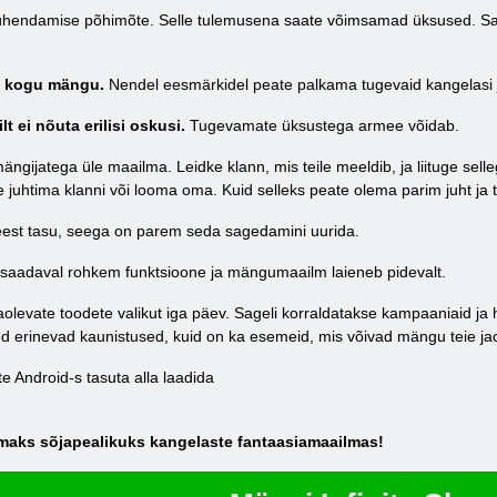
e ühendamise põhimõte. Selle tulemusena saate võimsamad üksused. Sam
a kogu mängu.
Nendel eesmärkidel peate palkama tugevaid kangelasi j
t ei nõuta erilisi oskusi.
Tugevamate üksustega armee võidab.
ängijatega üle maailma. Leidke klann, mis teile meeldib, ja liituge se
ine juhtima klanni või looma oma. Kuid selleks peate olema parim juht j
est tasu, seega on parem seda sagedamini uurida.
 saadaval rohkem funktsioone ja mängumaailm laieneb pidevalt.
vate toodete valikut iga päev. Sageli korraldatakse kampaaniaid ja hoo
ed erinevad kaunistused, kuid on ka esemeid, mis võivad mängu teie jao
aate Android-s tasuta alla laadida
imaks sõjapealikuks kangelaste fantaasiamaailmas!