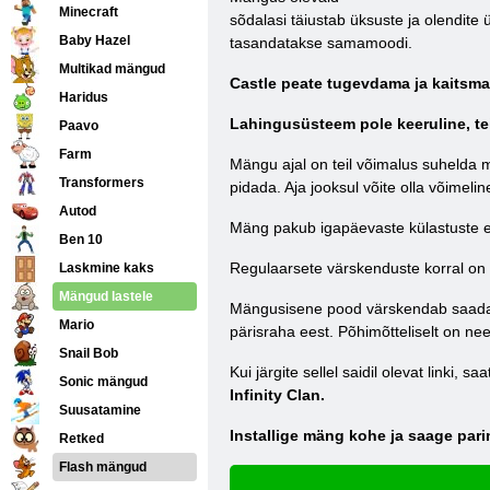
Minecraft
sõdalasi täiustab üksuste ja olendit
Baby Hazel
tasandatakse samamoodi.
Multikad mängud
Castle peate tugevdama ja kaitsm
Haridus
Lahingusüsteem pole keeruline, teil
Paavo
Farm
Mängu ajal on teil võimalus suhelda m
Transformers
pidada. Aja jooksul võite olla võimel
Autod
Mäng pakub igapäevaste külastuste e
Ben 10
Regulaarsete värskenduste korral on
Laskmine kaks
Mängud lastele
Mängusisene pood värskendab saadaole
Mario
pärisraha eest. Põhimõtteliselt on ne
Snail Bob
Kui järgite sellel saidil olevat linki, s
Sonic mängud
Infinity Clan.
Suusatamine
Installige mäng kohe ja saage par
Retked
Flash mängud