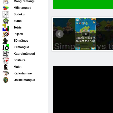
Mängi 3 mängu
Mõistatused
Sudoku
Zuma
Tetris
Piljard
3D mänge
IO mängud
Kaardimängud
Solitaire
Malet
Kalastamine
Online mängud