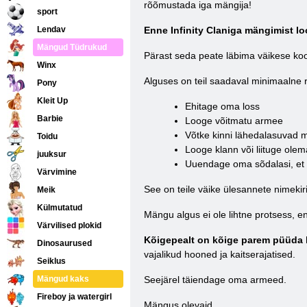
rõõmustada iga mängija!
sport
Lendav
Enne Infinity Claniga mängimist loo
Mängud Tüdrukud
Pärast seda peate läbima väikese koo
Winx
Alguses on teil saadaval minimaalne r
Pony
Kleit Up
Ehitage oma loss
Barbie
Looge võitmatu armee
Võtke kinni lähedalasuvad m
Toidu
Looge klann või liituge ole
juuksur
Uuendage oma sõdalasi, et
Värvimine
See on teile väike ülesannete nimeki
Meik
Külmutatud
Mängu algus ei ole lihtne protsess, e
Värvilised plokid
Kõigepealt on kõige parem püüda 
Dinosaurused
vajalikud hooned ja kaitserajatised.
Seiklus
Mängud kaks
Seejärel täiendage oma armeed.
Fireboy ja watergirl
Mängus olevaid