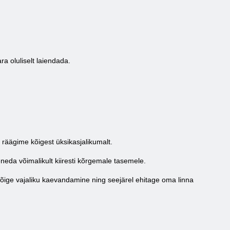
a oluliselt laiendada.
räägime kõigest üksikasjalikumalt.
neda võimalikult kiiresti kõrgemale tasemele.
õige vajaliku kaevandamine ning seejärel ehitage oma linna