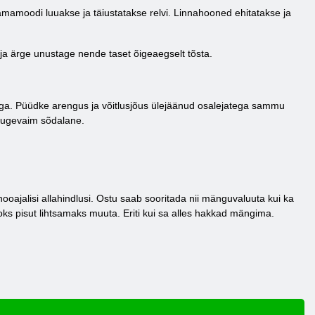
amoodi luuakse ja täiustatakse relvi. Linnahooned ehitatakse ja
a ärge unustage nende taset õigeaegselt tõsta.
llega. Püüdke arengus ja võitlusjõus ülejäänud osalejatega sammu
a tugevaim sõdalane.
ajalisi allahindlusi. Ostu saab sooritada nii mänguvaluuta kui ka
ks pisut lihtsamaks muuta. Eriti kui sa alles hakkad mängima.