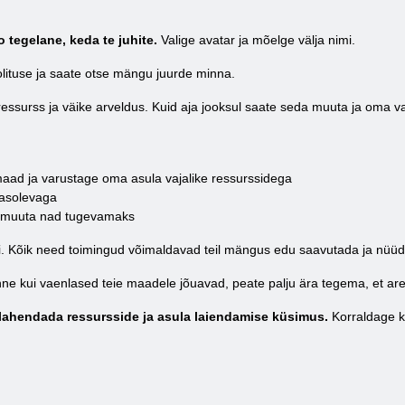
 tegelane, keda te juhite.
Valige avatar ja mõelge välja nimi.
lituse ja saate otse mängu juurde minna.
essurss ja väike arveldus. Kuid aja jooksul saate seda muuta ja oma var
aad ja varustage oma asula vajalike ressurssidega
masolevaga
 muuta nad tugevamaks
ri. Kõik need toimingud võimaldavad teil mängus edu saavutada ja nüüd 
nne kui vaenlased teie maadele jõuavad, peate palju ära tegema, et are
lahendada ressursside ja asula laiendamise küsimus.
Korraldage k