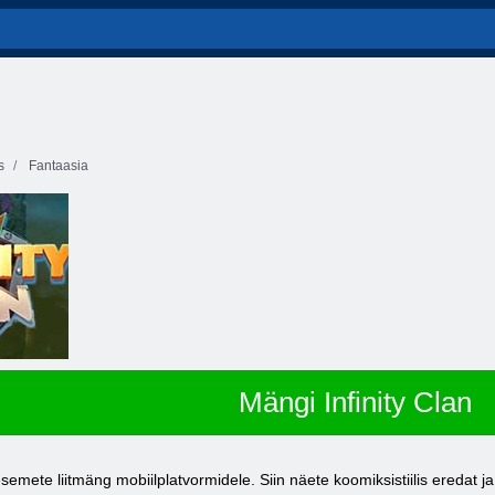
s
Fantaasia
Mängi Infinity Clan
ete liitmäng mobiilplatvormidele. Siin näete koomiksistiilis eredat ja