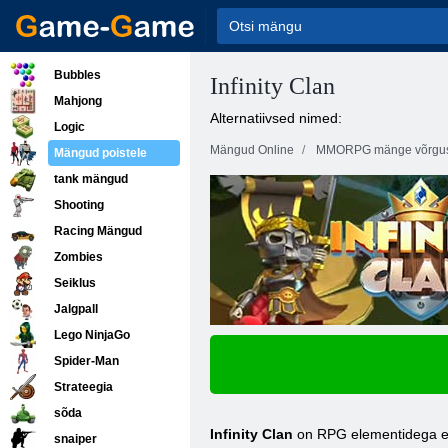
Bubbles
Infinity Clan
Mahjong
Alternatiivsed nimed:
Logic
Mängud Online
MMORPG mänge võrgu
Mängud poistele
tank mängud
Shooting
Racing Mängud
Zombies
Seiklus
Jalgpall
Lego NinjaGo
Spider-Man
Strateegia
sõda
Infinity Clan
on RPG elementidega esem
snaiper