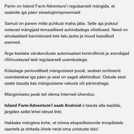
Parim on Island Farm Adventure'i regulaarselt mängida, et
saaksite iga päev sisselogimispreemiaid.
Samuti on parem mitte puhkust maha jätta. Selle aja jooksul
ootavad mängijaid temaatilised auhindadega võistlused. Need on
ainulaadsed kaunistused teie talu jaoks ja muud kasulikud
esemed.
Ärge keelake värskenduste automaatset kontrollimist ja arendajad
rõõmustavad teid regulaarselt uuendustega.
Külastage perioodiliselt mängusisest poodi, sealset sortimenti
uuendatakse iga päev ja seal on sageli allahindlusi. Ostude eest
saate tasuda kas mängusisese valuuta või pärisrahaga.
Mängimiseks peab teil olema Interneti-ühendus.
Island Farm Adventure'i saab Android
-s tasuta alla laadida,
järgides sellel lehel olevat linki.
Hakkake mängima kohe, et minna ekspeditsioonile troopilistele
saartele ja ehitada ühele neist oma unistuste talu!