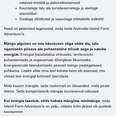
ostavad mööblit ja dekoratiivesemeid
Kaunistage talu ala kunstiesemetega ja asetage
aiamööbel
Osalege võistlustel ja saavutage edetabelis esikohti
Need on peamised tegevused, mida teete Androidis Island Farm
Adventure'is.
Mängu alguses on teie käsutuses väga väike ala, talu
rajamiseks piisava ala puhastamine nõuab aega ja natuke
energiat.
Energiat kasutatakse ehituseks, territooriumi
puhastamiseks ja sügavamale džunglisse liikumiseks.
Energiavarude täiendamiseks peavad mängu peategelased
puhkama. Lisaks võite oma teel kohata taimi või esemeid, mis
võivad teie energiat koheselt täiendada.
Mida kauem mängite, seda raskemad on ülesanded, mida peate
täitma. Seda kompenseerib mängija suurenenud oskused.
Kui energia taastub, võite hakata mängima minimänge
, mida
Island Farm Adventure'is on palju, näiteks kolm järjest või puslede
koostamine.