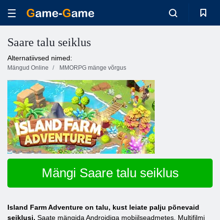
Saare talu seiklus
Alternatiivsed nimed:
Mängud Online
MMORPG mänge võrgus
Mängi Saare talu seiklus
Island Farm Adventure on talu, kust leiate palju põnevaid
seiklusi.
Saate mängida Androidiga mobiilseadmetes. Multifilmi