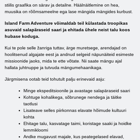
stiilis graafika on särav ja detailne. Häälnäitlemine on hea,
muusika on rõõmsameelne ega lase mängida mängides kurbust.
Island Farm Adventure võimaldab teil külastada troopikas
asuvaid salapäraseid saari ja ehitada ühele neist talu koos
hubase koduga.
Kui te pole selle žanriga tuttav, ärge muretsege, arendajad on
hoolitsenud algajate eest ja andnud selgeid näpunäiteid esimeste
missioonide jaoks, mida te ette võtate. Nii saate mängu ajal
hallata juhtnuppe ja tutvuda mängumehaanikaga.
Järgmisena ootab teid tohutult palju erinevaid asju:
Minge ekspeditsioonile ja avastage salapäraseid saari
Kohtuge kohalikega, sõbrunege nendega ja täitke
taotlusi
Lisateave selles piirkonnas elavate hõimude kultuuri
kohta
Ehitage talu, kasvatage taimi, koristage saaki ja hoidke
lemmikloomi
Andke mugavust majale, kus peategelased elavad,