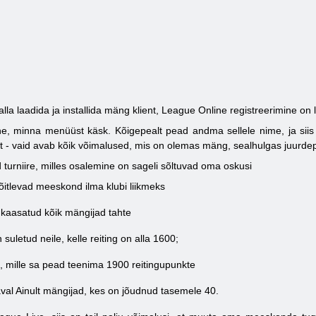
alla laadida ja installida mäng klient, League Online registreerimine o
, minna menüüst käsk. Kõigepealt pead andma sellele nime, ja siis 
t - vaid avab kõik võimalused, mis on olemas mäng, sealhulgas juurdepä
urniire, milles osalemine on sageli sõltuvad oma oskusi
 võitlevad meeskond ilma klubi liikmeks
 kaasatud kõik mängijad tahte
 suletud neile, kelle reiting on alla 1600;
, mille sa pead teenima 1900 reitingupunkte
val Ainult mängijad, kes on jõudnud tasemele 40.