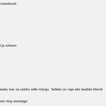
k meeskond:
B ja rohkem
aada, kas sa sobiks selle mängu. Selleks on vaja alla laadida kliendi
se ning sisestage: