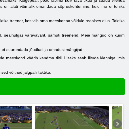
evamaks. Kõigepealt pead läbima kõik tava tikud ja saada viienda
 siis on alati võimalik omandada sõpruskohtumine, kuid me ei tohiks
aktika treener, kes viib oma meeskonna võidule reaalses elus. Taktika
d, sealhulgas väravavaht, samuti treenerid. Meie mängud on kuum
, et suurendada jõudlust ja omadusi mängijad.
ie meeskond väärib kandma tiitli. Lisaks saab liituda klanniga, mis
ed võitnud jalgpalli taktika.