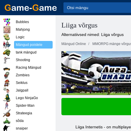
Bubbles
Liiga võrgus
Mahjong
Alternatiivsed nimed: Liiga võrgus
Logic
Mängud Online
MMORPG mänge võrgu
Mängud poistele
tank mängud
Shooting
Racing Mängud
Zombies
Seiklus
Jalgpall
Lego NinjaGo
Spider-Man
Strateegia
sõda
Liiga Internetis - on multipla
snaiper