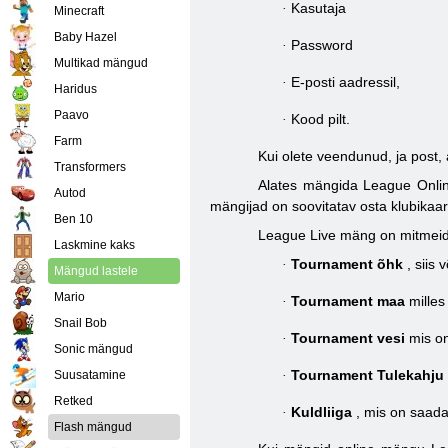
Kasutaja
·
Minecraft
Baby Hazel
Password
·
Multikad mängud
E-posti aadressil,
·
Haridus
Paavo
Kood pilt.
·
Farm
Kui olete veendunud, ja post, 
Transformers
Alates mängida League Online
Autod
mängijad on soovitatav osta klubikaar
Ben 10
League Live mäng on mitmeid t
Laskmine kaks
Tournament õhk
, siis
·
Mängud lastele
Mario
Tournament maa
milles
·
Snail Bob
Tournament vesi
mis on
·
Sonic mängud
Tournament Tulekahju
Suusatamine
·
Retked
Kuldliiga
, mis on saada
·
Flash mängud