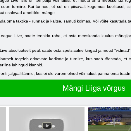
gue Live, siis on teil palju võimalusi, et muuta oma meeskonda tug
suuri turniire. Kui tunned, et sul on piisavalt kogemusi koolitusel,
s, kui osalevad ametlikke mänge.
ada oma taktika - rünnak ja kaitse, samuti kolmas. Või võite kasutada t
eague Live, saate teenida raha, et osta meeskonda kuulus mängija
ve absoluutselt peal, saate osta spetsiaalne kingad ja muud "vidinad"
selt tegeleb erinevate karikate ja turniire, kus saab tõestada, et te
line lahingud klannid.
ti jalgpallifännid, kes ei ole varem olnud võimalust panna oma teadmis
Mängi Liiga võrgus