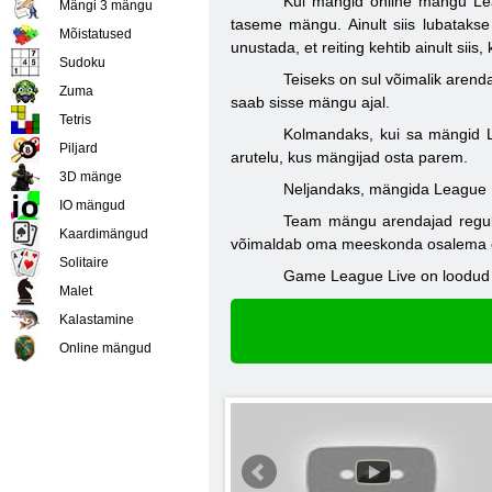
Kui mängid online mängu Lea
Mängi 3 mängu
taseme mängu. Ainult siis lubatakse 
Mõistatused
unustada, et reiting kehtib ainult sii
Sudoku
Teiseks on sul võimalik arend
Zuma
saab sisse mängu ajal.
Tetris
Kolmandaks, kui sa mängid L
Piljard
arutelu, kus mängijad osta parem.
3D mänge
Neljandaks, mängida League Li
IO mängud
Team mängu arendajad regulaar
Kaardimängud
võimaldab oma meeskonda osalema eri
Solitaire
Game League Live on loodud eri
Malet
Kalastamine
Online mängud