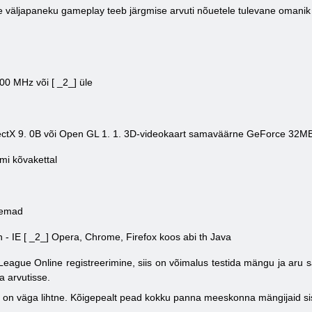
 väljapaneku gameplay teeb järgmise arvuti nõuetele tulevane omani
600 MHz või [ _2_] üle
ectX 9. 0B või Open GL 1. 1. 3D-videokaart samaväärne GeForce 32M
i kõvakettal
remad
n -
IE [ _2_]
Opera, Chrome, Firefox
koos
abi
th
Java
 League Online registreerimine, siis on võimalus testida mängu ja aru s
a arvutisse.
on väga lihtne. Kõigepealt pead kokku panna meeskonna mängijaid sis