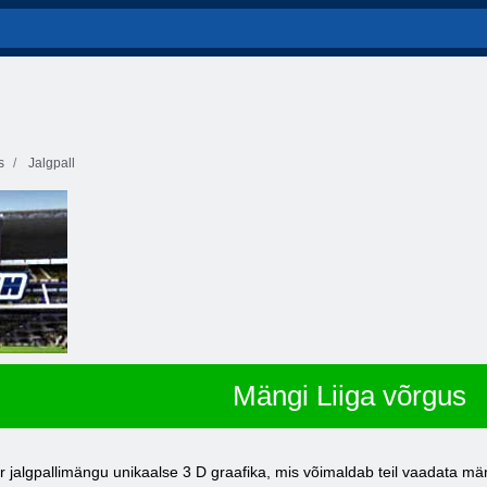
s
Jalgpall
Mängi Liiga võrgus
yer jalgpallimängu unikaalse 3
D
graafika, mis võimaldab teil vaadata mä