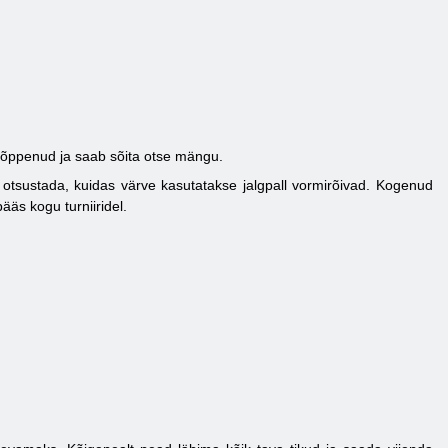
n lõppenud ja saab sõita otse mängu.
otsustada, kuidas värve kasutatakse jalgpall vormirõivad. Kogenud
äs kogu turniiridel.