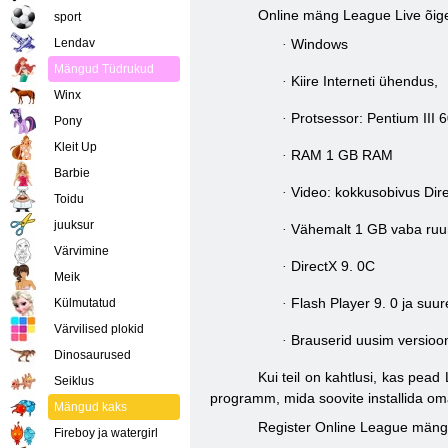
Online mäng League Live õige
sport
Lendav
Windows
·
Mängud Tüdrukud
Kiire Interneti ühendus,
·
Winx
Protsessor:
Pentium III 
·
Pony
Kleit Up
RAM 1 GB
RAM
·
Barbie
Video:
kokkusobivus Dir
·
Toidu
juuksur
Vähemalt 1 GB vaba ruum
·
Värvimine
DirectX 9. 0C
·
Meik
Flash Player 9. 0
ja suu
Külmutatud
·
Värvilised plokid
Brauserid uusim versioo
·
Dinosaurused
Kui teil on kahtlusi, kas pead
Seiklus
programm, mida soovite installida om
Mängud kaks
Register Online League mäng 
Fireboy ja watergirl