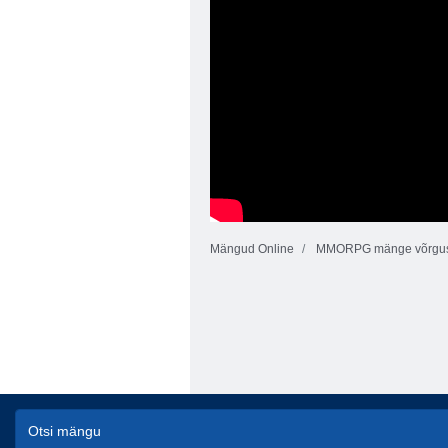
Mängud Online
MMORPG mänge võrgu