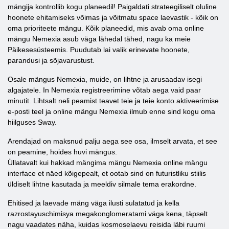
mängija kontrollib kogu planeedil! Paigaldati strateegiliselt oluline
hoonete ehitamiseks võimas ja võitmatu space laevastik - kõik on
oma prioriteete mängu. Kõik planeedid, mis avab oma online
mängu Nemexia asub väga lähedal tähed, nagu ka meie
Päikesesüsteemis. Puudutab lai valik erinevate hoonete,
parandusi ja sõjavarustust.
Osale mängus Nemexia, muide, on lihtne ja arusaadav isegi
algajatele. In Nemexia registreerimine võtab aega vaid paar
minutit. Lihtsalt neli peamist teavet teie ja teie konto aktiveerimise
e-posti teel ja online mängu Nemexia ilmub enne sind kogu oma
hiilguses Sway.
Arendajad on maksnud palju aega see osa, ilmselt arvata, et see
on peamine, hoides huvi mängus.
Üllatavalt kui hakkad mängima mängu Nemexia online mängu
interface et näed kõigepealt, et ootab sind on futuristliku stiilis
üldiselt lihtne kasutada ja meeldiv silmale tema erakordne.
Ehitised ja laevade mäng väga ilusti sulatatud ja kella
razrostayuschimisya megakonglomeratami väga kena, täpselt
nagu vaadates näha, kuidas kosmoselaevu reisida läbi ruumi