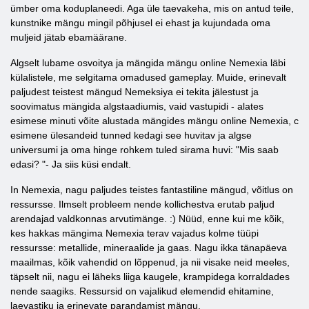
ümber oma koduplaneedi. Aga üle taevakeha, mis on antud teile,
kunstnike mängu mingil põhjusel ei ehast ja kujundada oma
muljeid jätab ebamäärane.
Algselt lubame osvoitya ja mängida mängu online Nemexia läbi
külalistele, me selgitama omadused gameplay. Muide, erinevalt
paljudest teistest mängud Nemeksiya ei tekita jälestust ja
soovimatus mängida algstaadiumis, vaid vastupidi - alates
esimese minuti võite alustada mängides mängu online Nemexia, c
esimene ülesandeid tunned kedagi see huvitav ja algse
universumi ja oma hinge rohkem tuled sirama huvi: "Mis saab
edasi? "- Ja siis küsi endalt.
In Nemexia, nagu paljudes teistes fantastiline mängud, võitlus on
ressursse. Ilmselt probleem nende kollichestva erutab paljud
arendajad valdkonnas arvutimänge. :) Nüüd, enne kui me kõik,
kes hakkas mängima Nemexia terav vajadus kolme tüüpi
ressursse: metallide, mineraalide ja gaas. Nagu ikka tänapäeva
maailmas, kõik vahendid on lõppenud, ja nii visake neid meeles,
täpselt nii, nagu ei läheks liiga kaugele, krampidega korraldades
nende saagiks. Ressursid on vajalikud elemendid ehitamine,
laevastiku ja erinevate parandamist mängu.