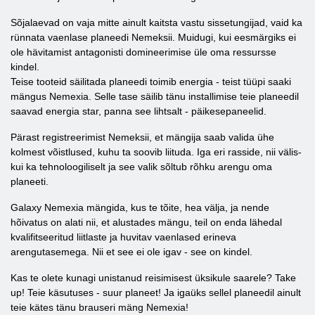
Sõjalaevad on vaja mitte ainult kaitsta vastu sissetungijad, vaid ka
rünnata vaenlase planeedi Nemeksii. Muidugi, kui eesmärgiks ei
ole hävitamist antagonisti domineerimise üle oma ressursse
kindel.
Teise tooteid säilitada planeedi toimib energia - teist tüüpi saaki
mängus Nemexia. Selle tase säilib tänu installimise teie planeedil
saavad energia star, panna see lihtsalt - päikesepaneelid.
Pärast registreerimist Nemeksii, et mängija saab valida ühe
kolmest võistlused, kuhu ta soovib liituda. Iga eri rasside, nii välis-
kui ka tehnoloogiliselt ja see valik sõltub rõhku arengu oma
planeeti.
Galaxy Nemexia mängida, kus te tõite, hea välja, ja nende
hõivatus on alati nii, et alustades mängu, teil on enda lähedal
kvalifitseeritud liitlaste ja huvitav vaenlased erineva
arengutasemega. Nii et see ei ole igav - see on kindel.
Kas te olete kunagi unistanud reisimisest üksikule saarele? Take
up! Teie käsutuses - suur planeet! Ja igaüks sellel planeedil ainult
teie kätes tänu brauseri mäng Nemexia!