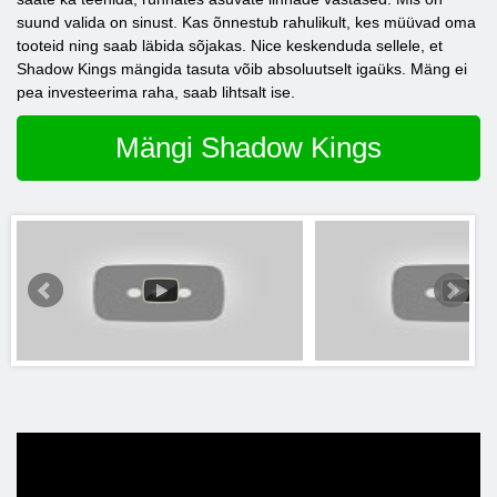
suund valida on sinust. Kas õnnestub rahulikult, kes müüvad oma
tooteid ning saab läbida sõjakas. Nice keskenduda sellele, et
Shadow Kings mängida tasuta võib absoluutselt igaüks. Mäng ei
pea investeerima raha, saab lihtsalt ise.
Mängi Shadow Kings