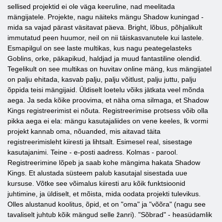
sellised projektid ei ole väga keeruline, nad meelitada
mängijatele. Projekte, nagu näiteks mängu Shadow kuningad -
mida sa vajad pärast väsitavat päeva. Bright, lõbus, põhjalikult
immutatud peen huumor, neil on nii täiskasvanutele kui lastele.
Esmapilgul on see laste multikas, kus nagu peategelasteks
Goblins, orke, päkapikud, haldjad ja muud fantastiline olendid.
Tegelikult on see multikas on huvitav online mäng, kus mängijatel
on palju ehitada, kasvab palju, palju võitlust, palju juttu, palju
õppida teisi mängijaid. Üldiselt loetelu võiks jätkata veel mõnda
aega. Ja seda kõike proovima, et näha oma silmaga, et Shadow
Kings registreerimist ei nõuta. Registreerimise protsess võib olla
pikka aega ei ela: mängu kasutajaliides on vene keeles, lk vormi
projekt kannab oma, nõuanded, mis aitavad täita
registreerimisleht kiiresti ja lihtsalt. Esimesel real, sisestage
kasutajanimi. Teine - e-posti aadress. Kolmas - parool.
Registreerimine lõpeb ja saab kohe mängima hakata Shadow
Kings. Et alustada süsteem palub kasutajal sisestada uue
kursuse. Võtke see võimalus kiiresti aru kõik funktsioonid
juhtimine, ja üldiselt, et mõista, mida oodata projekti tulevikus.
Olles alustanud koolitus, õpid, et on "oma" ja "võõra" (nagu see
tavaliselt juhtub kõik mängud selle žanri). "Sõbrad" - heasüdamlik