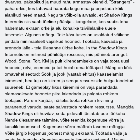
dwarves, päkapikud ja muud rahu armastav olendid. "Strangers" -
paha orkid, kes tahavad haarata kogu maa ja orjastada kõik
elanikud need maad. Nagu te võib-olla arvasid, et Shadow Kings
Internetis siis saab tõeline päästja - kangelane, kes suutis teha
häbematu ekraan orke ja elu kohalike tsiviilelanike uuele
tasemele. Alguses mängu Teie käsutuses on usaldatud väikese
pindala minimaalselt vajalikud hooned. Töötada, kasvada ja
areneda jälle - teie ülesanne üldse kohe. In the Shadow Kings
Internetis on mitmeid põhitüüpi ressurss, mis põhineb arengut:
Wood. Stone. Toit. Kivi ja puit kiirendamiseks on vaja toota uusi
hooneid, relvi, esemeid ja toit hoiab oma töötajaid. Mäng on kõik
omavahel seotud: Söök ja jook (vastab ehitus) kaasaelamist
inimesed, hea tuju on kiirem ja seega ressursside hulga toodetud
suureneb. Et gameplay liikus kiiremini on vaja parandada
olemasolevate hoonete piire laiendada ja palgata rohkem
töötajaid. Parem karjäär, näiteks toota rohkem kivi ning
paranenud varude, saate salvestada rohkem ressursse. Mängida
Shadow Kings oli huvitav, seda pidevalt tõstatab uue töökoha.
Nende ülesannete täitmine, võite teenida kogemuse võrra ja
kasulik boonuseid. Kogemuse võrra määrab taseme mängija.
Võite järgib kogemus joonest mängu ekraani. Töötada välja ja
saate ka teenida, rünnates asuvate linnade vastased. Mis on