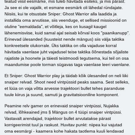
teatud viisil eesmärke, mis tuleb hävitada esiteks, ja mis pärast.
Ja see ei ole vajalik, et esmane eesmärk oli lähedal ründajate.
Niisiis, kui te otsustate Sniper: Ghost Warrior alla laadida ja
installida oma arvutisse, siis veenduge, et sellised missioonid on
oluline "eemaldada", et võitleja, kes on kusagil kaugel
lähenemisviise, kuid samal ajal seisab kõrval koos "paanikanupp".
Erinevad ülesanded (kuusteist nende mängus) siis välja taktika
konkreetsele olukorrale. Üks taktika on olla vajaduse korral
hävitada vaenlase juht vajadusel teise taktika õõnestada sõjaliste
rajatiste ja hoonete ja täiesti teistmoodi tegutsema, kui teil on osa
maandumise poole torman sügavas taga vaenlase leeri vaenlane.
Et Sniper: Ghost Warrior play ja täidab kõik ülesanded on neli liiki
snaiper relvad. Shoot need vintpüssid peaks saama. Sest selleks,
et lüüa on vaja võtta arvesse trajektoori bullet tehes paranduse
tuule kiirus ja suund, samuti ja gravitatsiooniline komponent.
Peamine relv gamer on erinevaid snaiper vintpüssi, Nujakka
relvad, lõhkeained jms § Mängus on 4 tüüpi snaiper vintpüssi.
Vastavalt arendajad, trajektoor bullet arvutatakse pärast
korrigeerimist tuul ja raskust. Huvitav punkt: niipea kui vajutad
oma eesmärgi - kaamera kohe hakata taotlema kuuli lendavad