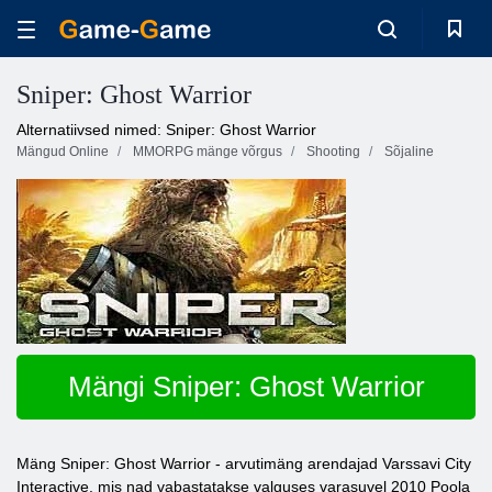
Sniper: Ghost Warrior
Alternatiivsed nimed: Sniper: Ghost Warrior
Mängud Online
MMORPG mänge võrgus
Shooting
Sõjaline
Mängi Sniper: Ghost Warrior
Mäng Sniper: Ghost Warrior - arvutimäng arendajad Varssavi City
Interactive, mis nad vabastatakse valguses varasuvel 2010 Poola