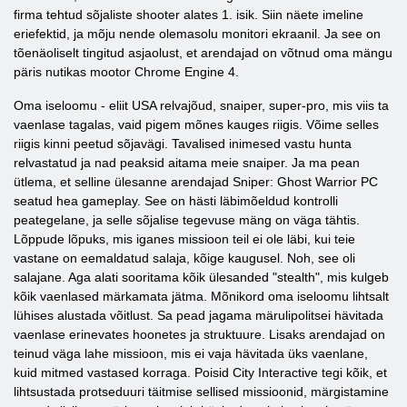
firma tehtud sõjaliste shooter alates 1. isik. Siin näete imeline
eriefektid, ja mõju nende olemasolu monitori ekraanil. Ja see on
tõenäoliselt tingitud asjaolust, et arendajad on võtnud oma mängu
päris nutikas mootor Chrome Engine 4.
Oma iseloomu - eliit USA relvajõud, snaiper, super-pro, mis viis ta
vaenlase tagalas, vaid pigem mõnes kauges riigis. Võime selles
riigis kinni peetud sõjavägi. Tavalised inimesed vastu hunta
relvastatud ja nad peaksid aitama meie snaiper. Ja ma pean
ütlema, et selline ülesanne arendajad Sniper: Ghost Warrior PC
seatud hea gameplay. See on hästi läbimõeldud kontrolli
peategelane, ja selle sõjalise tegevuse mäng on väga tähtis.
Lõppude lõpuks, mis iganes missioon teil ei ole läbi, kui teie
vastane on eemaldatud salaja, kõige kaugusel. Noh, see oli
salajane. Aga alati sooritama kõik ülesanded "stealth", mis kulgeb
kõik vaenlased märkamata jätma. Mõnikord oma iseloomu lihtsalt
lühises alustada võitlust. Sa pead jagama märulipolitsei hävitada
vaenlase erinevates hoonetes ja struktuure. Lisaks arendajad on
teinud väga lahe missioon, mis ei vaja hävitada üks vaenlane,
kuid mitmed vastased korraga. Poisid City Interactive tegi kõik, et
lihtsustada protseduuri täitmise sellised missioonid, märgistamine