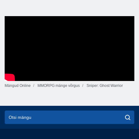
Mängud Online
MMORPG mänge võrgus
Sniper: Ghost Warrior