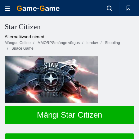
Star Citizen
Alternatiivsed nimed:
Mängud Online
MMORPG mänge võrgus
lendav
Shooting
Space Game
Mängi Star Citizen