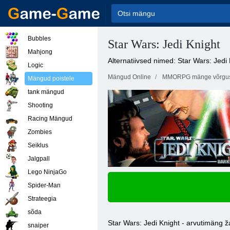
Bubbles
Star Wars: Jedi Knight
Mahjong
Alternatiivsed nimed: Star Wars: Jedi
Logic
Mängud Online
MMORPG mänge võrgu
Mängud poistele
tank mängud
Shooting
Racing Mängud
Zombies
Seiklus
Jalgpall
Lego NinjaGo
Spider-Man
Strateegia
sõda
Star Wars: Jedi Knight - arvutimäng ž
snaiper