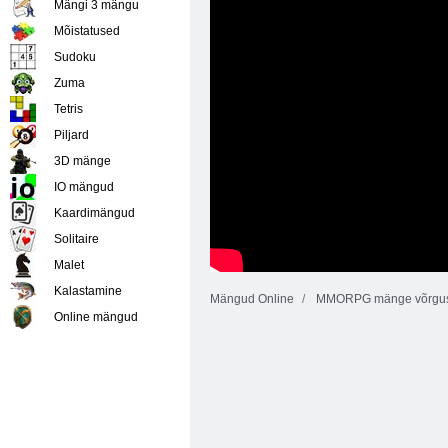
Mängi 3 mängu
Mõistatused
Sudoku
Zuma
Tetris
Piljard
3D mänge
IO mängud
Kaardimängud
Solitaire
Malet
Kalastamine
Mängud Online
MMORPG mänge võrgu
Online mängud