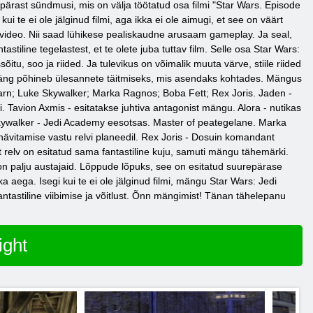
ärast sündmusi, mis on välja töötatud osa filmi "Star Wars. Episode
i te ei ole jälginud filmi, aga ikka ei ole aimugi, et see on väärt
 video. Nii saad lühikese pealiskaudne arusaam gameplay. Ja seal,
iline tegelastest, et te olete juba tuttav film. Selle osa Star Wars:
tu, soo ja riided. Ja tulevikus on võimalik muuta värve, stiile riided
a mäng põhineb ülesannete täitmiseks, mis asendaks kohtades. Mängus
tarn; Luke Skywalker; Marka Ragnos; Boba Fett; Rex Joris. Jaden -
 Tavion Axmis - esitatakse juhtiva antagonist mängu. Alora - nutikas
ywalker - Jedi Academy eesotsas. Master of peategelane. Marka
ävitamise vastu relvi planeedil. Rex Joris - Dosuin komandant
ght relv on esitatud sama fantastiline kuju, samuti mängu tähemärki.
on palju austajaid. Lõppude lõpuks, see on esitatud suurepärase
ka aega. Isegi kui te ei ole jälginud filmi, mängu Star Wars: Jedi
tastiline viibimise ja võitlust. Õnn mängimist! Tänan tähelepanu
ight