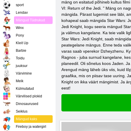
mäng on esitatud põhineb kultus film
sport
VI: Return of the Jedi. " Mäng on nagu 
Lendav
mängida. Pärast lugemist see läbi, a
Mängud Tüdrukud
kohapeal saab mängida Star Wars: Jedi
Jedi Knight, kogu seeria mängud Star W
Winx
ja välimus kangelane. Ka teie valik 
Pony
Star Wars: Jedi Knight, saab mängida
Kleit Up
peategelane mängus. Enne teda valikul
Barbie
varas saab vperekor Dzheyzhenu. Kyl
Ragnos - juba surnud kangelane, kes 
Toidu
planeedil. Oli sõnelus koos Jaden. Ja 
juuksur
Arengud mäng läheb üks viis, kuid lõ
Värvimine
graafika, mis on piisav tase uuring. Ja
Meik
Knight on ikka väärt mängimist. Ja är
eest!
Külmutatud
Värvilised plokid
Dinosaurused
Seiklus
Mängud kaks
Fireboy ja watergirl