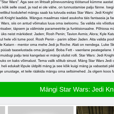
i "Star Wars". Aga see on lihtsalt põnevusmäng töötanud kümme aastat p
kõik selle osad, ja nad ei ole vähe, on tunnustamise palju fänne. Isegi ku
metlikul kodulehel mängu saab ka tutvuda esitas Star Wars: Jedi Knight
 Knight laadida. Mängus maailmas näed asukoha täis fantaasia ja fantast
ars, siis on antud võimalus luua oma iseloomu. Sa valida viis võistlussõi
lightsaber, täpsem ja välimiste parameetrite ja funktsionaalne. Põhios
 üks neist märkidest: Jaden; Rosh Penin; Tavion Axmis; Alora; Kyle Ka
 hele või tume pool. Rosh Penin - parim sõber Jaden. Aita valida pooli.
e Katarn - mentor oma mehe Jedi ja Roche. Alati on nendega. Luke Sk
püüab taaselustada oma järgijaid. Boba Fett - vaenlane peategelane. h
muidugi palju teisi kangelasi ei mängi olulist rolli. Star Wars: Jedi Kni
puks on kaks võimalust. Tema valik sõltub sinust. Mäng Star Wars Jedi 
 heli edukalt lõpule üldpilti mäng ja see kõik kuigi mäng ja vabastati pik
ge unustage, et teile rääkida mängu oma seltsimehed. Ja olgem koos fan
Mängi Star Wars: Jedi Kn