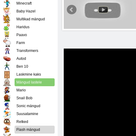
Minecraft
Baby Hazel
Multikad mängud
Haridus
Paavo
Farm
Transformers
Autod
Ben 10
Laskmine kaks
Mängud lastele
Mario
Snail Bob
Sonic mängud
Suusatamine
Retked
Flash mängud