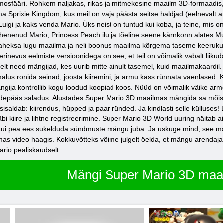
osfääri. Rohkem naljakas, rikas ja mitmekesine maailm 3D-formaadis, n
 Sprixie Kingdom, kus meil on vaja päästa seitse haldjad (eelnevalt an
Luigi ja kaks venda Mario. Üks neist on tuntud kui koba, ja teine, mis 
vähenenud Mario, Princess Peach ilu ja tõeline seene kärnkonn alates 
heksa lugu maailma ja neli boonus maailma kõrgema taseme keerukust, 
rinevus eelmiste versioonidega on see, et teil on võimalik vabalt liiku
delt need mängijad, kes uurib mitte ainult tasemel, kuid maailmakaard
malus ronida seinad, joosta kiiremini, ja armu kass rünnata vaenlased. K
gija kontrollib kogu loodud koopiad koos. Nüüd on võimalik väike arme
urdepääs saladus. Alustades Super Mario 3D maailmas mängida sa mõistad
 sisaldab: kiirendus, hüpped ja paar ründed. Ja kindlasti selle külluse
bi kiire ja lihtne registreerimine. Super Mario 3D World uuring näitab 
, kui pea ees sukelduda sündmuste mängu juba. Ja uskuge mind, see män
as video haagis. Kokkuvõtteks võime julgelt öelda, et mängu arendajate
ario pealiskaudselt.
Mängi Super Mario 3D maa