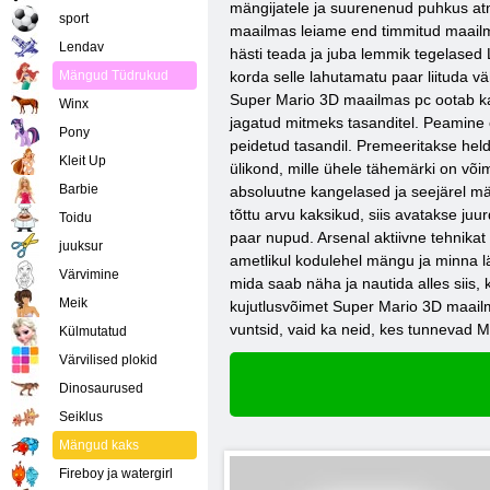
mängijatele ja suurenenud puhkus atm
sport
maailmas leiame end timmitud maailma
Lendav
hästi teada ja juba lemmik tegelased 
Mängud Tüdrukud
korda selle lahutamatu paar liituda 
Super Mario 3D maailmas pc ootab ka
Winx
jagatud mitmeks tasanditel. Peamine e
Pony
peidetud tasandil. Premeeritakse hel
Kleit Up
ülikond, mille ühele tähemärki on või
Barbie
absoluutne kangelased ja seejärel män
tõttu arvu kaksikud, siis avatakse ju
Toidu
paar nupud. Arsenal aktiivne tehnikat
juuksur
ametlikul kodulehel mängu ja minna lä
Värvimine
mida saab näha ja nautida alles siis
Meik
kujutlusvõimet Super Mario 3D maailm
vuntsid, vaid ka neid, kes tunnevad M
Külmutatud
Värvilised plokid
Dinosaurused
Seiklus
Mängud kaks
Fireboy ja watergirl