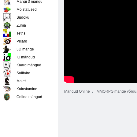
Mängi 3 mängu
Mõistatused
Sudoku
Zuma
Tetris
Piljard
3D mänge
IO mängud
Kaardimängud
Solitaire
Malet
Kalastamine
Mängud Online
MMORPG mänge võrgu
Online mängud