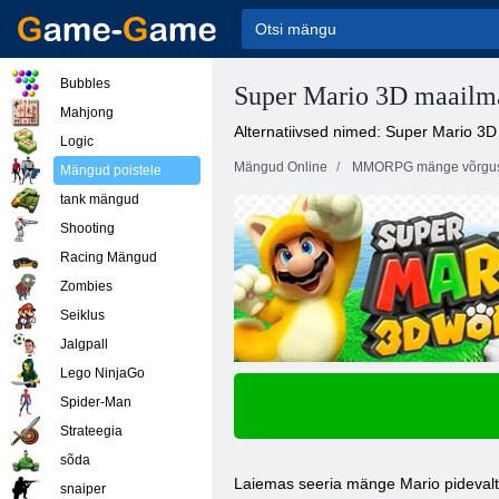
Bubbles
Super Mario 3D maailm
Mahjong
Alternatiivsed nimed: Super Mario 3
Logic
Mängud Online
MMORPG mänge võrgu
Mängud poistele
tank mängud
Shooting
Racing Mängud
Zombies
Seiklus
Jalgpall
Lego NinjaGo
Spider-Man
Strateegia
sõda
Laiemas seeria mänge Mario pidevalt 
snaiper