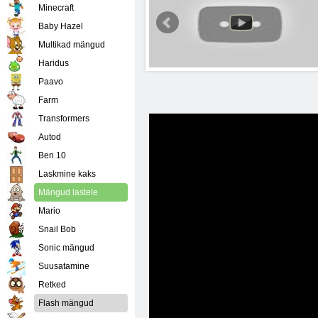
Minecraft
Baby Hazel
Multikad mängud
Haridus
Paavo
Farm
Transformers
Autod
Ben 10
Laskmine kaks
Mängud lastele
Mario
Snail Bob
Sonic mängud
Suusatamine
Retked
Flash mängud