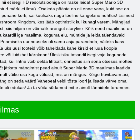
ii et isegi HD resolutsiooniga on raske leida! Super Mario 3D
tud märki ei ilmu). Osaleda pääste on nii enne vana, kuid see on
on punane kork, sai kuulsaks nagu tõeline kangelane nuhtlus! Esimest
Mushroom Kingdom, kes jääb optimistlik kui kunagi varem. Mängijad
siis hiljem on võimalik arengut storyline. Kõik need maailmad on
da kaardil iga maailma, koguma elu, müntide ja leida täiendavaid
il. Peamiseks uuenduseks oli samu asju parandada, näiteks kass
a üks uusi tooteid võib täheldada kahe kirsid et luua koopia
e või luidzhat kärnkonn! Üksikisiku tasandil isegi vaja koguneda
, kui lihtne võib öelda lihtsalt, õnnestus siin sõna otseses mõttes
s! Et jätkata mängimist pead ainult Super Mario 3D maailmas laadida
ainult väike osa kogu võlusid, mis on mängus. Kõige huvitavam asi,
g on seda väärt! Vahepeal veidi tõsta loori ja lisada värve oma
 oli edukas! Ja ta võita südamed mitte ainult fännidele torumees
ilmas