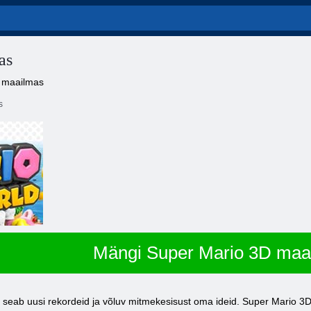
as
D maailmas
s
Mängi Super Mario 3D maa
seab uusi rekordeid ja võluv mitmekesisust oma ideid. Super Mario 3D 