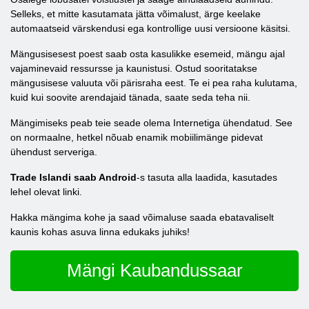
Selleks, et mitte kasutamata jätta võimalust, ärge keelake
automaatseid värskendusi ega kontrollige uusi versioone käsitsi.
Mängusisesest poest saab osta kasulikke esemeid, mängu ajal
vajaminevaid ressursse ja kaunistusi. Ostud sooritatakse
mängusisese valuuta või pärisraha eest. Te ei pea raha kulutama,
kuid kui soovite arendajaid tänada, saate seda teha nii.
Mängimiseks peab teie seade olema Internetiga ühendatud. See
on normaalne, hetkel nõuab enamik mobiilimänge pidevat
ühendust serveriga.
Trade Islandi saab Android
-s tasuta alla laadida, kasutades
lehel olevat linki.
Hakka mängima kohe ja saad võimaluse saada ebatavaliselt
kaunis kohas asuva linna edukaks juhiks!
Mängi Kaubandussaar