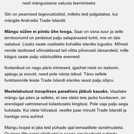
neid mängusisese valuuta teenimiseks
Siin on peamised tegevustüübid, milleks teid palgatakse, kui
mängite Androidis Trade Islandit.
Mängu süžee ei piirdu ühe looga.
Saar on üsna suur ja selle
territooriumil on peidetud palju salapäraseid kohti, mis on täis
saladusi. Lisaks saate osaliseks kohalike elanike lugudes. Mõned
nende taotlused võimaldavad teil võtta põnevaid ülesandeid, mille
käigus saate palju väärtuslikke esemeid.
Kodanikud on nagu päris inimesed, igaühel neist on iseloom,
ajalugu ja soovid, need pole näota isikud. Tänu sellele
funktsioonile leiate Trade Islandi elanike seast palju sõpru.
Meelelahutust troopilises paradiisis jätkub kauaks.
Vaadake
mängu iga päev ja selleks, et see oleks teie jaoks huvitavam, on
arendajad valmistanud külastuseks kingitusi. Pole vaja palju aega
kulutada. Kui olete hõivatud, veetke paar minutit Trade Islandil ja
hankige oma auhind.
Mängu loojad ei jäta teid pühade ajal temaatiliste sündmusteta.
Osalege lõbusatel võistlustel ja saage ainulaadseid auhindu.