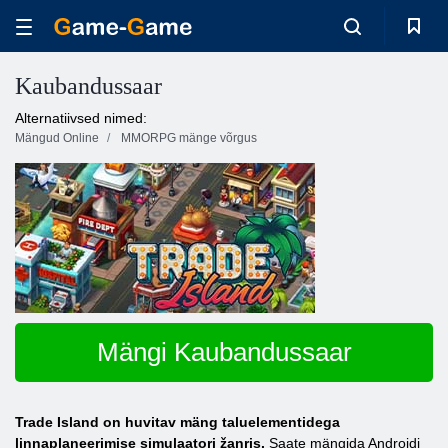
Kaubandussaar
Alternatiivsed nimed:
Mängud Online
MMORPG mänge võrgus
Mängi Kaubandussaar
Trade Island on huvitav mäng taluelementidega
linnaplaneerimise simulaatori žanris.
Saate mängida Androidi