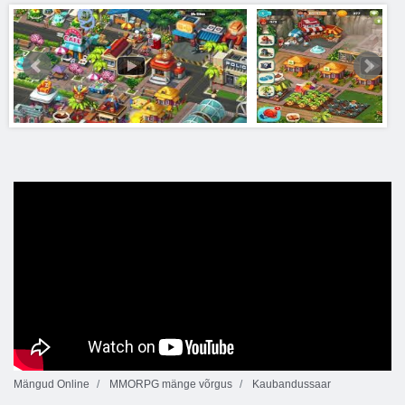
Mängud Online
MMORPG mänge võrgus
Kaubandussaar