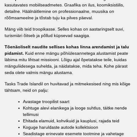
kasutavates mobiilseadmetes. Graafika on ilus, koomiksistiilis,
detailne. Häälnäitlemine on professionaalne, muusika on
rõõmsameelne ja tõstab tuju ka pilves päeval.
Mäng viib teid troopikasse. Selles kohas on aastaringselt suvi,
turismiäri õitseb ja põllud küpsevad saagiga.
Tõenäoliselt naudite sellises kohas linna arendamist ja talu
pidamist.
Kuid enne mängu põhiülesannetega alustamist peate
läbima mitu lihtsat missiooni. Lõigu ajal õpetatakse teile, kuidas
mänguliidesega suhelda, ja näidatakse, mida teha. Kohe pärast
seda olete valmis mängu alustama.
Tasks Trade Islandil on huvitavad ja mitmekesised ning mis kõige
tähtsam, neid on palju:
Avastage troopilist saart
Kohtuge alevi elanikega ja looge suhtlus, täitke nende
tellimusi
Ehitada elamuid, kohvikuid ja kauplusi, rajada teid
Koguge haruldaste autode kollektsioon
Seadistage erinevate esemete tootmine ja vahetage