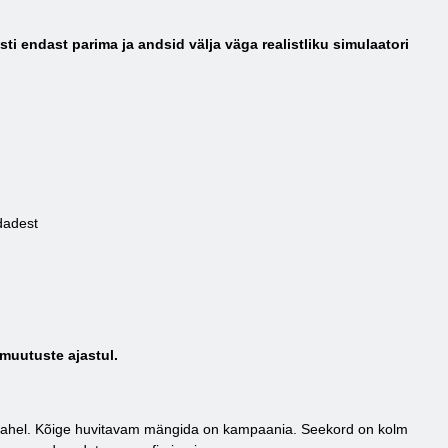
i endast parima ja andsid välja väga realistliku simulaatori
rdadest
 muutuste ajastul.
 vahel. Kõige huvitavam mängida on kampaania. Seekord on kolm