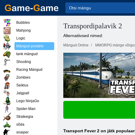
Bubbles
Transpordipalavik 2
Mahjong
Alternatiivsed nimed:
Logic
Mängud Online
MMORPG mänge võrgu
Mängud poistele
tank mängud
Shooting
Racing Mängud
Zombies
Seiklus
Jalgpall
Lego NinjaGo
Spider-Man
Strateegia
sõda
Transport Fever 2 on jätk populaa
snaiper