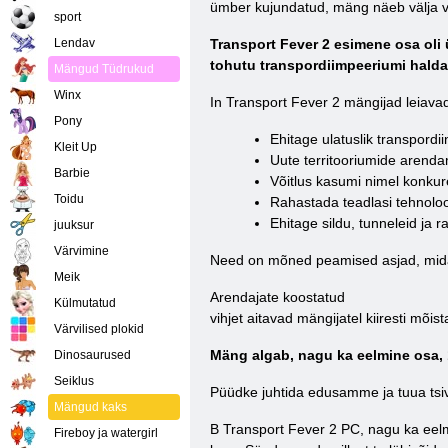
ümber kujundatud, mäng näeb välja ve
sport
Lendav
Transport Fever 2 esimene osa oli 
tohutu transpordiimpeeriumi hald
Mängud Tüdrukud
Winx
In Transport Fever 2 mängijad leiava
Pony
Ehitage ulatuslik transpordii
Kleit Up
Uute territooriumide arend
Barbie
Võitlus kasumi nimel konkur
Toidu
Rahastada teadlasi tehnolo
Ehitage sildu, tunneleid ja 
juuksur
Värvimine
Need on mõned peamised asjad, mida
Meik
Arendajate koostatud
Külmutatud
vihjet aitavad mängijatel kiiresti mõ
Värvilised plokid
Mäng algab, nagu ka eelmine osa, 1
Dinosaurused
Seiklus
Püüdke juhtida edusamme ja tuua tsi
Mängud kaks
В Transport Fever 2 PC, nagu ka eel
Fireboy ja watergirl