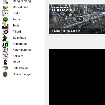
Mängi 3 mängu
Mõistatused
Sudoku
Zuma
Tetris
Piljard
3D mänge
IO mängud
Kaardimängud
Solitaire
Malet
Kalastamine
Online mängud