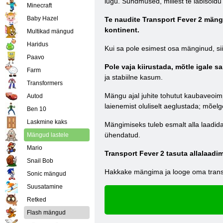
lugu. Sündmused, millest te läbisõidu
Minecraft
Baby Hazel
Te naudite Transport Fever 2 mängi
kontinent.
Multikad mängud
Haridus
Kui sa pole esimest osa mänginud, sii
Paavo
Pole vaja kiirustada, mõtle igale 
Farm
ja stabiilne kasum.
Transformers
Mängu ajal juhite tohutut kaubaveoim
Autod
laienemist oluliselt aeglustada; mõe
Ben 10
Laskmine kaks
Mängimiseks tuleb esmalt alla laadida j
ühendatud.
Mängud lastele
Mario
Transport Fever 2 tasuta allalaadi
Snail Bob
Hakkake mängima ja looge oma trans
Sonic mängud
Suusatamine
Retked
Flash mängud