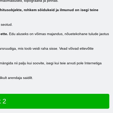
liimaomadused, topograafia ja pinnas.
ehitusobjekte, rohkem sõidukeid ja ilmunud on isegi teine
 seotud.
ette.
Edu aluseks on võimas majandus, nõuetekohane tulude jaotus
sruudiga, mis toob veidi raha sisse. Vead võivad ettevõtte
ngida nii palju kui soovite, isegi kui teie arvuti pole Internetiga
kult arendaja saidilt.
 2