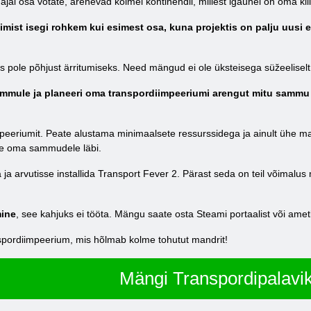
 ajal osa võtate, arenevad kolmel kontinendil, millest igaühel on oma k
mist isegi rohkem kui esimest osa, kuna projektis on palju uusi 
s pole põhjust ärritumiseks. Need mängud ei ole üksteisega süžeeliselt
sammule ja planeeri oma transpordiimpeeriumi arengut mitu sammu 
peeriumit. Peate alustama minimaalsete ressurssidega ja ainult ühe mar
lge oma sammudele läbi.
a arvutisse installida Transport Fever 2. Pärast seda on teil võimalus mä
mine
, see kahjuks ei tööta. Mängu saate osta Steami portaalist või ametli
pordiimpeerium, mis hõlmab kolme tohutut mandrit!
Mängi Transpordipalavik