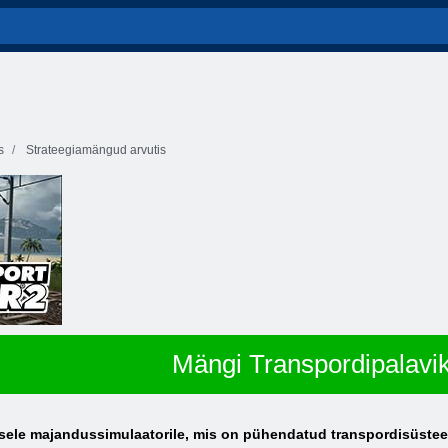
s
Strateegiamängud arvutis
Mängi Transpordipalavik
rsele majandussimulaatorile, mis on pühendatud transpordisüste