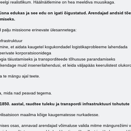
elgi realistlikum. Häälnäitlemine on hea meeldiva muusikaga.
üsna edukas ja see edu on igati õigustatud. Arendajad andsid tõest
amiseks.
d palju missioone erinevate ülesannetega:
nfrastruktuur
amine, et aidata kaugetel kogukondadel logistikaprobleeme lahendada
eerivate korporatsioonidega
ogia täiustamiseks ja transporditeede tõhususe parandamiseks
rakendage muid insenerilahendusi, et leida väljapääs keerulistest oluko
 te mängu ajal teete.
ista, mida nad peavad tegema.
850. aastal, raudtee tuleku ja transpordi infrastruktuuri tohutute
vilisatsioon maailma kõige kaugematesse nurkadesse.
mises osas, annavad arendajad võimaluse valida mitme mängurežiimi