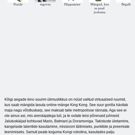
Puzzle
tegevus
Hüppamine
Mängud, kus
Begalki
sa pead
jooksma
Kõigi aegade kino suurim ülimuslikkus on nüüd valitud virtuaalsed ruumid,
kus saab mängida tasuta online-mänge King Kong. See suur gorilla hävitab
maja nagu võistluskarp, see maksab talle metropolisse rännata. Aga see ei
ole ainus asi, mis arendajatega tuli, ja te ootate teisi põnevaid juhiseid.
Jalutuskäijad kohtuvad Mario, Batmani ja Doramoniga. Takistuste ületamine,
kangelaste talentide kasutamine, missiooni täitmiseks, punktide ja preemiate
teenimiseks. Samuti peate koguma Kongi robotina, kasutades palju