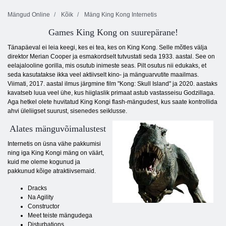
Mängud Online
Kõik
Mäng King Kong Internetis
Games King Kong on suurepärane!
Tänapäeval ei leia keegi, kes ei tea, kes on King Kong. Selle mõtles välja
direktor Merian Cooper ja esmakordselt tutvustati seda 1933. aastal. See on
eelajalooline gorilla, mis osutub inimeste seas. Pilt osutus nii edukaks, et
seda kasutatakse ikka veel aktiivselt kino- ja mänguarvutite maailmas.
Viimati, 2017. aastal ilmus järgmine film "Kong: Skull Island" ja 2020. aastaks
kavatseb luua veel ühe, kus hiiglaslik primaat astub vastasseisu Godzillaga.
Aga hetkel olete huvitatud King Kongi flash-mängudest, kus saate kontrollida
ahvi üleliigset suurust, sisenedes seiklusse.
Alates mänguvõimalustest
Internetis on üsna vähe pakkumisi
ning iga King Kongi mäng on väärt,
kuid me oleme kogunud ja
pakkunud kõige atraktiivsemaid.
Dracks
Na Agility
Constructor
Meet teiste mängudega
Disturbations