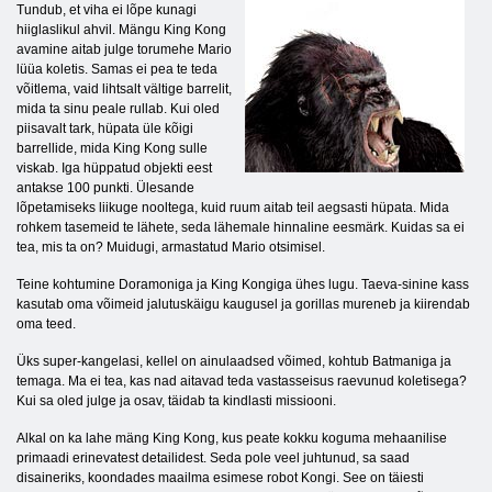
Tundub, et viha ei lõpe kunagi
hiiglaslikul ahvil. Mängu King Kong
avamine aitab julge torumehe Mario
lüüa koletis. Samas ei pea te teda
võitlema, vaid lihtsalt vältige barrelit,
mida ta sinu peale rullab. Kui oled
piisavalt tark, hüpata üle kõigi
barrellide, mida King Kong sulle
viskab. Iga hüppatud objekti eest
antakse 100 punkti. Ülesande
lõpetamiseks liikuge nooltega, kuid ruum aitab teil aegsasti hüpata. Mida
rohkem tasemeid te lähete, seda lähemale hinnaline eesmärk. Kuidas sa ei
tea, mis ta on? Muidugi, armastatud Mario otsimisel.
Teine kohtumine Doramoniga ja King Kongiga ühes lugu. Taeva-sinine kass
kasutab oma võimeid jalutuskäigu kaugusel ja gorillas mureneb ja kiirendab
oma teed.
Üks super-kangelasi, kellel on ainulaadsed võimed, kohtub Batmaniga ja
temaga. Ma ei tea, kas nad aitavad teda vastasseisus raevunud koletisega?
Kui sa oled julge ja osav, täidab ta kindlasti missiooni.
Alkal on ka lahe mäng King Kong, kus peate kokku koguma mehaanilise
primaadi erinevatest detailidest. Seda pole veel juhtunud, sa saad
disaineriks, koondades maailma esimese robot Kongi. See on täiesti