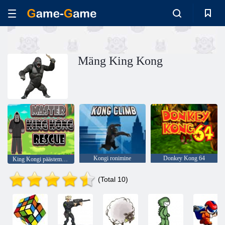
Mäng King Kong
Kongi ronimine
Donkey Kong 64
King Kongi päästemeister
(Total 10)