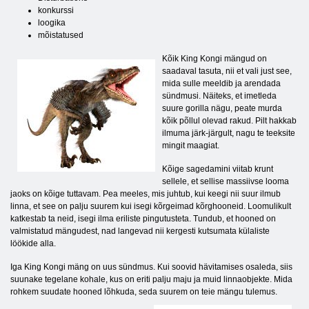
konkurssi
loogika
mõistatused
Kõik King Kongi mängud on
saadaval tasuta, nii et vali just see,
mida sulle meeldib ja arendada
sündmusi. Näiteks, et imetleda
suure gorilla nägu, peate murda
kõik põllul olevad rakud. Pilt hakkab
ilmuma järk-järgult, nagu te teeksite
mingit maagiat.
Kõige sagedamini viitab krunt
sellele, et sellise massiivse looma
jaoks on kõige tuttavam. Pea meeles, mis juhtub, kui keegi nii suur ilmub
linna, et see on palju suurem kui isegi kõrgeimad kõrghooneid. Loomulikult
katkestab ta neid, isegi ilma eriliste pingutusteta. Tundub, et hooned on
valmistatud mängudest, nad langevad nii kergesti kutsumata külaliste
löökide alla.
Iga King Kongi mäng on uus sündmus. Kui soovid hävitamises osaleda, siis
suunake tegelane kohale, kus on eriti palju maju ja muid linnaobjekte. Mida
rohkem suudate hooned lõhkuda, seda suurem on teie mängu tulemus.