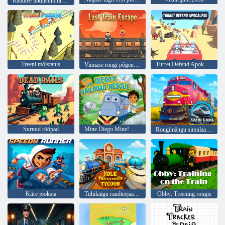
Raudtee liiklusummik! Lahutage rongid!
Treeni mõistatus
Turret Defend Apokalüpsis
Viimase rongi põgenemine
Surnud rööpad
Mine Diego Mine! Diego raudteepääste
Rongimängu simulaator
Kiire jooksja
Tühikäigu raudteejaam Tycoon
Obby: Treening rongis