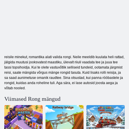
reisile minekut, romantika alati valida rongi. Neile meeldib kuulata heli rattad,
jälgida muutusi jooksvatest maastiku, ülevalt riiuli vaadata tee ja juua tee
tassi topsihoidja. Kui te olete vastuvõtlik selliseid tundeid, ootamata järgmist
reisi, saate mängida võrgus mänge rongid tasuta. Kuid lisaks rolli reisija, ja
sa saad aunimetuse omanik raudtee. Sina otsustad, kui panna rööbastele ja
rongid, kuidas anda roheline tuli. Aga sära, ei lase autosid joosta aega ja
võtab nooled.
Viimased Rong mängud