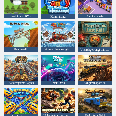
Goldtrain FRVR
Raudteemeister
Kommirong
Raudteesild
Lõbusad laste rongisõidud
Ühendage rongi viimane rööp
Raudteejaama kapten
Track Dash
Rongitransport 3D
Näljase tiigri eest jooksmine
Vedurijuht 2018