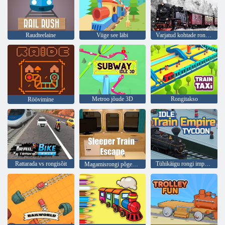
Raudteelaine
Viige see läbi
Varjatud kohtade rongid
Metroo jõude 3D
Rongitakso
Röövimine
Rattarada vs rongisõit
Tühikäigu rongi impeeriumi suurärimees
Magamisrongi põgenemine