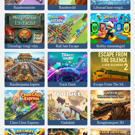
Raudteemeister
Raudteesild
Lõbusad laste rongisõidud
Ühendage rongi viimane rööp
Rail Jam Escape
Robby minimängud
Raudteejaama kapten
Track Dash
Escape From The Silence 2 on uus algus
Choo Choo Express
Viaduktid
Rongitransport 3D