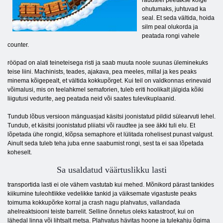
raudteel peetakse kõige
ohutumaks, juhtuvad ka
seal. Et seda vältida, hoida
silm peal olukorda ja
peatada rongi vahele
counter.
rööpad on alati teineteisega risti ja saab muuta noole suunas üleminekuks
teise liini. Machinists, teades, ajakava, pea meeles, millal ja kes peaks
minema kõigepealt, et vältida kokkupõrget. Kui teil on valdkonnas erinevaid
võimalusi, mis on teelahkmel semaforien, tuleb eriti hoolikalt jälgida kõiki
liigutusi vedurite, aeg peatada neid või saates tulevikuplaanid.
Tundub lõbus versioon mänguasjad käsitsi joonistatud pildid sülearvuti lehel.
Tundub, et käsitsi joonistatud pliiatsi või raudtee ja see äkki tuli elu. Et
lõpetada ühe rongid, klõpsa semaphore et lülitada rohelisest punast valgust.
Ainult seda tuleb teha juba enne saabumist rongi, sest ta ei saa lõpetada
koheselt.
Sa usaldatud väärtuslikku lasti
transportida lasti ei ole vähem vastutab kui mehed. Mõnikord pärast tankides
kiikumine tuleohtlikke vedelikke tankid ja väiksemate vigastuste peaks
toimuma kokkupõrke korral ja crash nagu plahvatus, vallandada
ahelreaktsiooni teiste barrelit. Selline õnnetus oleks katastroof, kui on
lähedal linna või lihtsalt metsa. Plahvatus hävitas hoone ja tulekahju õgima