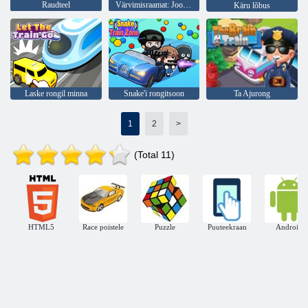
Raudteel
Värvimisraamat: Jooksev rong
Käru lõbus
Laske rongil minna
Snake'i rongitsoon
Ta Ajurong
1
2
>
(Total 11)
HTML5
Race poistele
Puzzle
Puuteekraan
Android