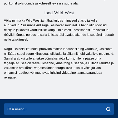
puitkonstruktsioonide ja koheselt levis üle suure ala.
lood Wild West
Võite minna ka Wild West ja näha, kuidas inimesed elasid ja kolis
auruveduri. Siis rünnakud sageli esinevad raudteel ja bandiidid röövisid
reisijate ja kaotas väärtuslikke kaupu, mis veeti ühest kohast. Relvastatud
röövlid hüppas peidus ratsa ja tulistas läbi avatud akende ja seejärel hüppab
neile täiskiirusel.
Nagu üks neist kauboid, proovida maitse loodusest ning vaadake, kas saate
nii jääda sadul suure kiirusega, tulistada, ja täita mitmeid vajalikke meetmeid.
Samal ajal, kui teile antakse võimalus võtta koht juhile ja pääse oma
tagaajajad. See on raske ülesanne, kuna rong ei saa välja lülitada raudtee ja
viskamise ära kõrbe, varjates ümber nurga kivid. Lisaks võite jätkata
ehitamist raudtee, või muutuvad juht individuaalne jaama parandada
reisijate-.