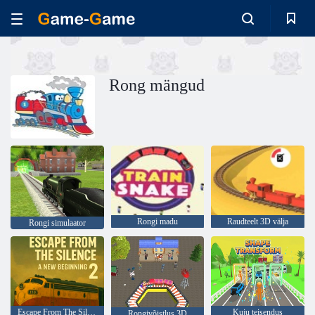
Rong mängud
Rongi madu
Raudteelt 3D välja
Rongi simulaator
Escape From The Silence 2 on uus algus
Kuju teisendus
Rongivõistlus 3D