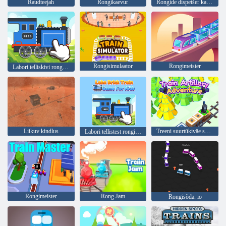
Raudteejah
Rongikaevur
Rongide dispetšer kaubanduskeskuses
Rongisimulaator
Rongimeister
Labori telliskivi rongimäng lastele
Liikuv kindlus
Treeni suurtükiväe seiklus
Labori tellistest rongimäng lastele
Rongimeister
Rong Jam
Rongisõda. io