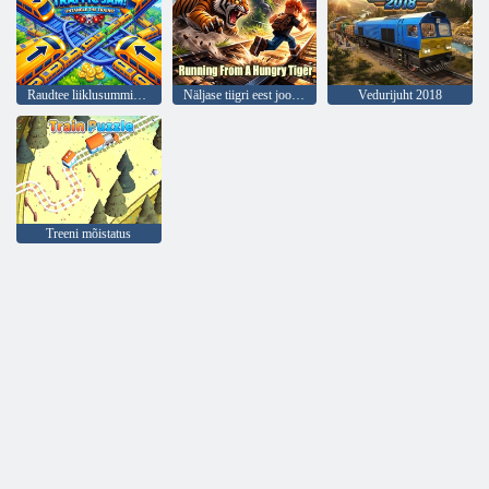
Raudtee liiklusummik! Lahutage rongid!
Näljase tiigri eest jooksmine
Vedurijuht 2018
Treeni mõistatus