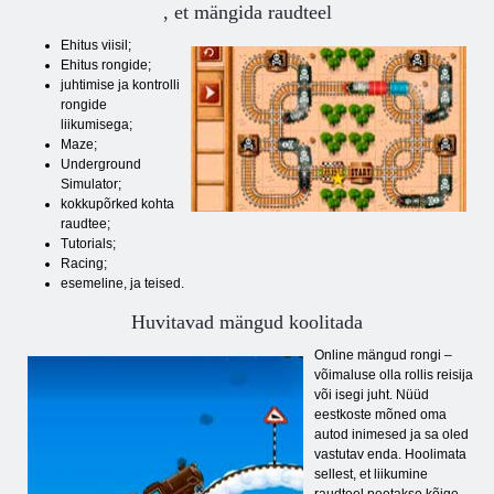
, et mängida raudteel
Ehitus viisil;
Ehitus rongide;
juhtimise ja kontrolli
rongide
liikumisega;
Maze;
Underground
Simulator;
kokkupõrked kohta
raudtee;
Tutorials;
Racing;
esemeline, ja teised.
Huvitavad mängud koolitada
Online mängud rongi –
võimaluse olla rollis reisija
või isegi juht. Nüüd
eestkoste mõned oma
autod inimesed ja sa oled
vastutav enda. Hoolimata
sellest, et liikumine