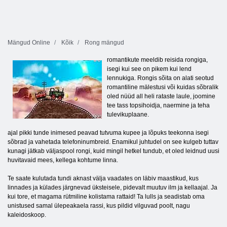
Mängud Online
Kõik
Rong mängud
romantikute meeldib reisida rongiga,
isegi kui see on pikem kui lend
lennukiga. Rongis sõita on alati seotud
romantiline mälestusi või kuidas sõbralik
oled nüüd all heli rataste laule, joomine
tee tass topsihoidja, naermine ja teha
tulevikuplaane.
ajal pikki tunde inimesed peavad tutvuma kupee ja lõpuks teekonna isegi
sõbrad ja vahetada telefoninumbreid. Enamikul juhtudel on see kulgeb tuttav
kunagi jätkab väljaspool rongi, kuid mingil hetkel tundub, et oled leidnud uusi
huvitavaid mees, kellega kohtume linna.
Te saate kulutada tundi aknast välja vaadates on läbiv maastikud, kus
linnades ja külades järgnevad üksteisele, pidevalt muutuv ilm ja kellaajal. Ja
kui tore, et magama rütmiline kolistama rattaid! Ta lulls ja seadistab oma
unistused samal ülepeakaela rassi, kus pildid vilguvad poolt, nagu
kaleidoskoop.