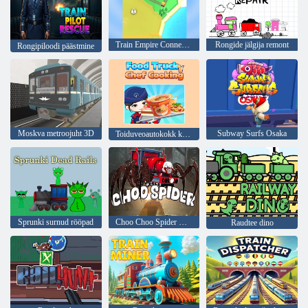
Train Empire Connect Railroad
Rongide jälgija remont
Rongipiloodi päästmine
Moskva metroojuht 3D
Subway Surfs Osaka
Toiduveoautokokk kokkamine
Sprunki surnud rööpad
Choo Choo Spider Monsteri rong
Raudtee dino