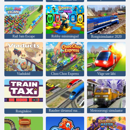
Rail Jam Escape
Robby minimängud
Rongisimulaator 2020
Viaduktid
Choo Choo Express
Viige see läbi
Raudtee ületanud maania
Metroorongi simulaator
Rongitakso