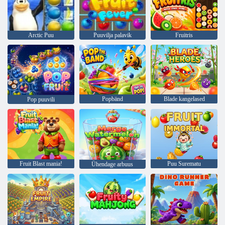
Arctic Puu
Puuvilja palavik
Fruitris
Popbänd
Blade kangelased
Pop puuvili
Fruit Blast mania!
Puu Surematu
Ühendage arbuus