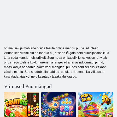
on maitsev ja mahlane otsida tasuta online mängu puuviljad. Need
virtuaalsed vitamiinid on loodud nii, et saab lõigata neid puuviljasalat, kuid
teha seda kunsti, meisterlikult. Suur nuga on kasulik teile, kes on lehvitab
õhus nagu tõeline kokk murenema langevad ananassid, õunad, pirnid,
maasikad ja banaanid. Võite veel mängida, püüdes neid selleks, et korvi
värske mahla. See suudab olla haldjad, putukad, loomad. Ka vilja saab
kasvatada aias või neid kasutada tasakaalu kaalud.
Viimased Puu mängud