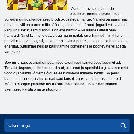
Mõned puuviljad mängude
maailmas loodud elavad – nad
võivad muutuda kangelased brodilok osaleda mänge. Näiteks on mäng, mis
näitab, et vili on parem mitte süüa kujul mahlad, püreed, jogurtit või salateid
kahjulik suhkur, samuti loodus on ette nähtud – kasutades ainult oma
hambaid. Nii et kui me lõigatud puu mäng näitab oma häiritud – mahlane
puuvili ründavad segisti, kus nad on lihvima püree, ja sa pead kulutama oma
energiat, püüdmine neid ja paigutamine konteinerisse pöörlevate teradega
varustatud.
See nii juhtub, et viljad on peamised vaenlased kangelased köögiviljad.
Tomatid, kapsas ja sibul on nördinud, et õunad ja apelsinid pigistatakse neid
voodid ja valmis võitlema õiguse eest osaleda inimese toidus. Sa pead
laadida lennu köögivilju, et nad said täpselt puuviljad ja purustatud neid.
Mõned mängud pakuvad tasuta puu- nagu kuulid – neid saab käitada
vaenlased kaitsta oma territooriumi.