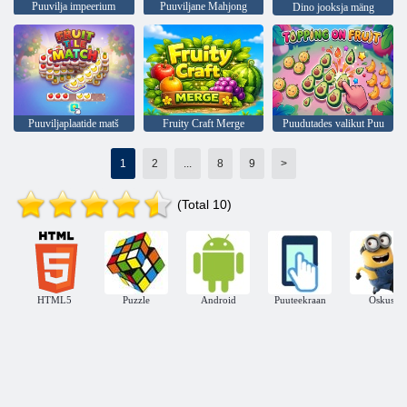
Puuvilja impeerium
Puuviljane Mahjong
Dino jooksja mäng
Puuviljaplaatide matš
Fruity Craft Merge
Puudutades valikut Puu
1
2
...
8
9
>
(Total 10)
HTML5
Puzzle
Android
Puuteekraan
Oskus