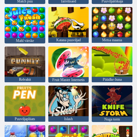
Match puu
Tarretisaed
Puuviljalõikaja
Katana puuviljad
Metsa maania
Mahl värske
Relvahit
Püüdke õuna
Fruit Master Internetis
Puuviljapliiats
Islash
Nuga torm