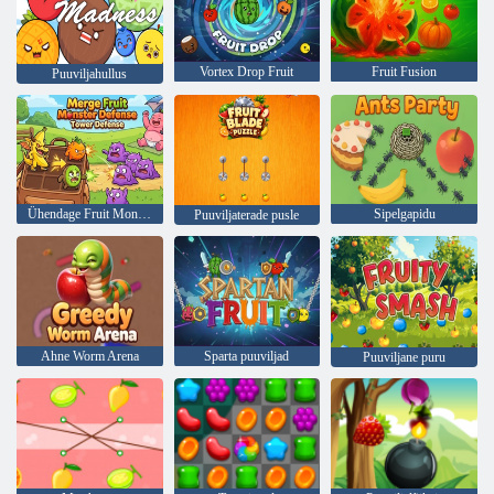
Vortex Drop Fruit
Fruit Fusion
Puuviljahullus
Ühendage Fruit Monster Defense Tower Defense
Sipelgapidu
Puuviljaterade pusle
Ahne Worm Arena
Sparta puuviljad
Puuviljane puru