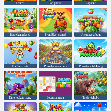
Fruitris
Pop puuvili
Popbänd
Blade kangelased
Fruit Blast mania!
Ühendage arbuus
Puu Surematu
Puuvilja impeerium
Puuviljane Mahjong
Dino jooksja mäng
Joonista madu
Toida jõehobu