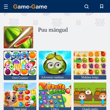
Puu mängud
Adventure mahlane marjad
Mahlane kriips
Onet Connect
Nami jutud
Oranži rantšo
VIIRA