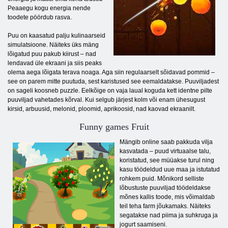
Peaaegu kogu energia nende
toodete pöördub rasva.
Puu on kaasatud palju kulinaarseid
simulatsioone. Näiteks üks mäng
lõigatud puu pakub kiirust – nad
lendavad üle ekraani ja siis peaks
olema aega lõigata terava noaga. Aga siin regulaarselt sõidavad pommid –
see on parem mitte puutuda, sest karistused see eemaldatakse. Puuviljadest
on sageli koosneb puzzle. Eelkõige on vaja laual koguda kett identne pilte
puuviljad vahetades kõrval. Kui selgub järjest kolm või enam ühesugust
kirsid, arbuusid, melonid, ploomid, aprikoosid, nad kaovad ekraanilt.
Funny games Fruit
Mängib online saab pakkuda vilja
kasvatada – puud virtuaalse talu,
koristatud, see müüakse turul ning
kasu töödeldud uue maa ja istutatud
rohkem puid. Mõnikord selliste
lõbustuste puuviljad töödeldakse
mõnes kallis toode, mis võimaldab
teil teha farm jõukamaks. Näiteks
segatakse nad piima ja suhkruga ja
jogurt saamiseni.