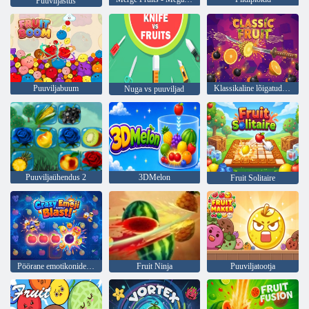
Puuviljastus
Puuviljabuum
Klassikaline lõigatud puuvili
Nuga vs puuviljad
Puuviljaühendus 2
3DMelon
Fruit Solitaire
Pöörane emotikonide lööklaine!
Fruit Ninja
Puuviljatootja