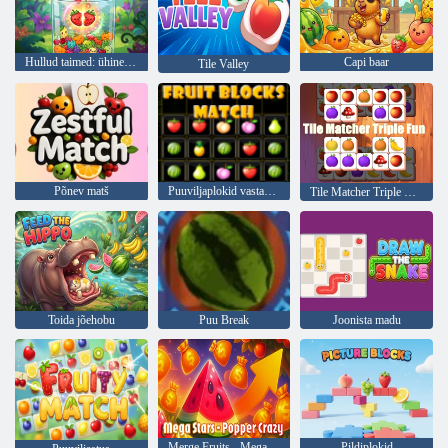
Hullud taimed: ühinege, kasvage ja võitke
Capi baar
Tile Valley
Põnev matš
Puuviljaplokid vastavad
Tile Matcher Triple Fun
Toida jõehobu
Puu Break
Joonista madu
Merge Fruits - Mega Fun
Pildiplokid