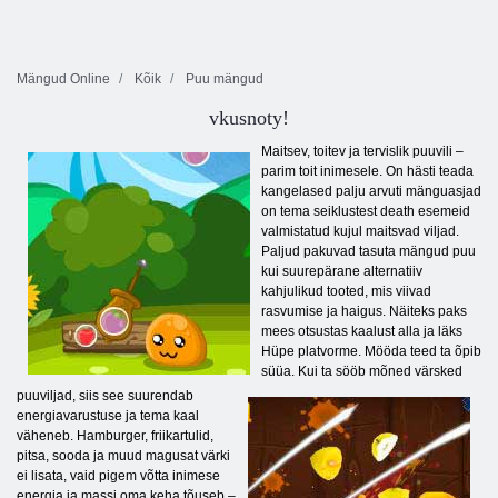
Mängud Online
Kõik
Puu mängud
vkusnoty!
Maitsev, toitev ja tervislik puuvili –
parim toit inimesele. On hästi teada
kangelased palju arvuti mänguasjad
on tema seiklustest death esemeid
valmistatud kujul maitsvad viljad.
Paljud pakuvad tasuta mängud puu
kui suurepärane alternatiiv
kahjulikud tooted, mis viivad
rasvumise ja haigus. Näiteks paks
mees otsustas kaalust alla ja läks
Hüpe platvorme. Mööda teed ta õpib
süüa. Kui ta sööb mõned värsked
puuviljad, siis see suurendab
energiavarustuse ja tema kaal
väheneb. Hamburger, friikartulid,
pitsa, sooda ja muud magusat värki
ei lisata, vaid pigem võtta inimese
energia ja massi oma keha tõuseb –