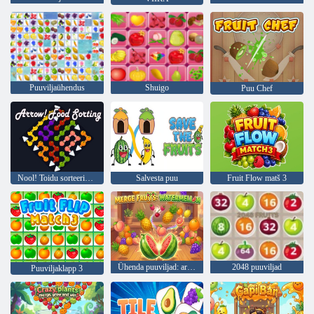
Puuviljaühendus
Shuigo
Puu Chef
Nool! Toidu sorteerimine
Salvesta puu
Fruit Flow matš 3
Ühenda puuviljad: arbuus
2048 puuviljad
Puuviljaklapp 3