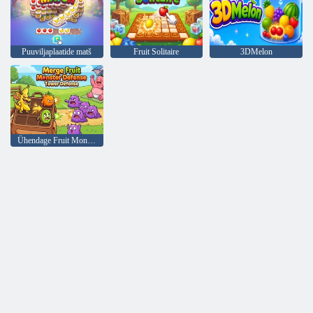
Puuviljaplaatide matš
Fruit Solitaire
3DMelon
Ühendage Fruit Monster Defense Tower Defense