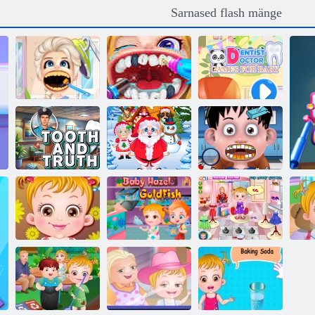
Sarnased flash mänge
Hambaarstide
Hambaravi
mängud
Hambaarstipartei
mäng
beebidele
Jõulu hambaarst
Väike hambaarst
Hammas ja tõde
arst
lastele 2
Beebi lõbusalt
Baby Hazel
Beebi sarapuu
aega
kuldkala
lilletüdruk
Le