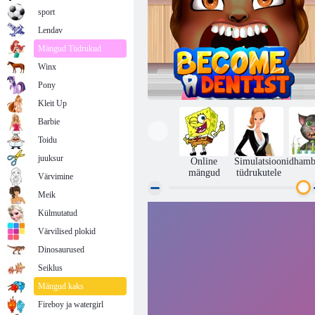
sport
Lendav
Mängud Tüdrukud
Winx
Pony
Kleit Up
Barbie
Toidu
juuksur
Online
Simulatsioonid
hamb
mängud
tüdrukutele
Värvimine
Meik
Külmutatud
Hakka hambaarst
Värvilised plokid
Dinosaurused
Seiklus
Mängud kaks
Fireboy ja watergirl