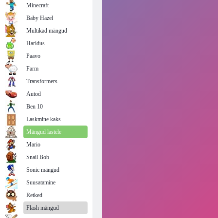
Minecraft
Baby Hazel
Multikad mängud
Haridus
Paavo
Farm
Transformers
Autod
Ben 10
Laskmine kaks
Mängud lastele
Mario
Snail Bob
Sonic mängud
Suusatamine
Retked
Flash mängud