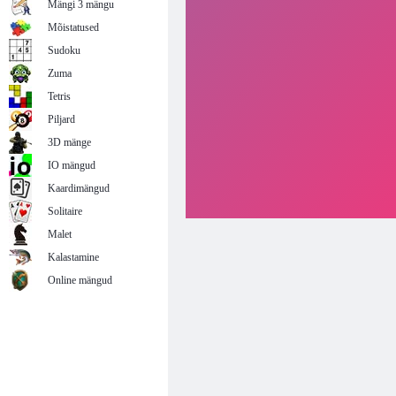
Mängi 3 mängu
Mõistatused
Sudoku
Zuma
Tetris
Piljard
3D mänge
IO mängud
Kaardimängud
Solitaire
Malet
Kalastamine
Online mängud