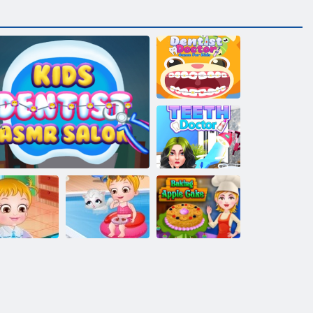
Hambaarstide
mäng lastele
Hammaste arst
Baby Hazel
Beebi sarapuu
Küpsetamine
arns Sõidukid
Laste hambaarst Asmr salong
suvine lõbus
õunakook