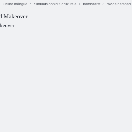
Online mängud
Simulatsioonid tüdrukutele
hambaarst
ravida hambad
Baby Hazel
d Makeover
Baby Hazel
Beebi sarapuu
Science Fair
Maapäev
vanaema maja
Play
keover