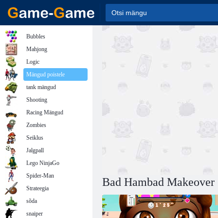
Bubbles
Mahjong
Logic
Mängud poistele
tank mängud
Shooting
Racing Mängud
Zombies
Seiklus
Jalgpall
Lego NinjaGo
Spider-Man
Bad Hambad Makeover
Strateegia
sõda
snaiper