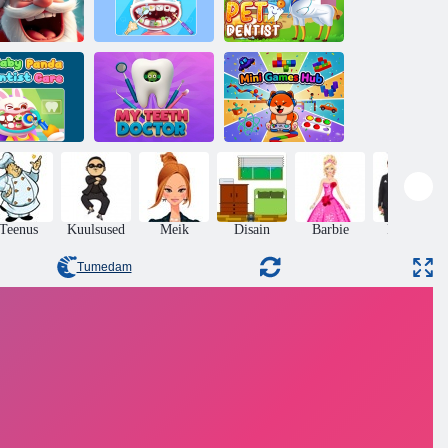
Jõuluvana
Uskumatu laste
Lemmiklooma
hambaarst
hambaarst
hambaarst
Beebi panda
ambaarstide
Minu hambad
Minimängude
hooldus
arst
keskus
Teenus
Kuulsused
Meik
Disain
Barbie
Pulmad
Tumedam