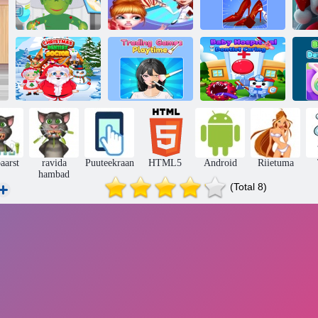
Monster Haigla
Hull hambaarst
Puhastusprintsess
Beebihaigla
Mängud
hambaarst
h
Jõuluhambaarst
Playtime
hooldus
aarst
ravida
Puuteekraan
HTML5
Android
Riietuma
hambad
(Total 8)