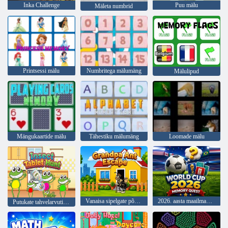
Inka Challenge
Puu mälu
Mäleta numbrid
Printsessi mälu
Numbritega mälumäng
Mälulipud
Mängukaartide mälu
Tähestiku mälumäng
Loomade mälu
Vanaisa sipelgate põgenemine
2026. aasta maailmameistrivõistluste mälukatse
Putukate tahvelarvutijaht