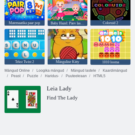
Matemaatika paar pop
Coloruid 2
Baby Hazel: Päev lasteaias
Tekst Twist 2
Mänguline Kitty
1010 looma
Mängud Online
Loogika mängud
Mängud lastele
Kaardimängud
Peast
Puzzle
Haridus-
Puuteekraan
HTML5
Leia Lady
Find The Lady