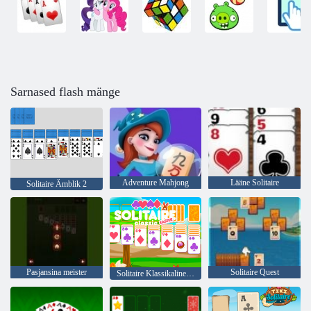
Sarnased flash mänge
Adventure Mahjong
Lääne Solitaire
Solitaire Ämblik 2
Pasjansina meister
Solitaire Quest
Solitaire Klassikaline lihavõtted