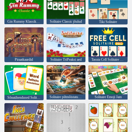
Gin Rummy Klassikaline
Solitaire Classic jõulud
Tiki Solitaire
Piraatkaardid
Solitaire TriPeaksi aed
Tasuta Cell Solitaire Pro
Solitaire piltmõistatused
Solitaire Emoji Jam
Sõnaühendused Solitaire