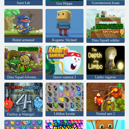
Juust Lab
Gravitatsiooni kraan
Geo Hüppa
Rüütel armunud
Kogama: Skyland
Dino Squadi seiklus
Dino Squad Adventure 3
Jänese samurai 2
Limbo sügavus
Liblikas kyodai
Neetud aare 2
Fireboy ja Watergirl 4: kristalltempel