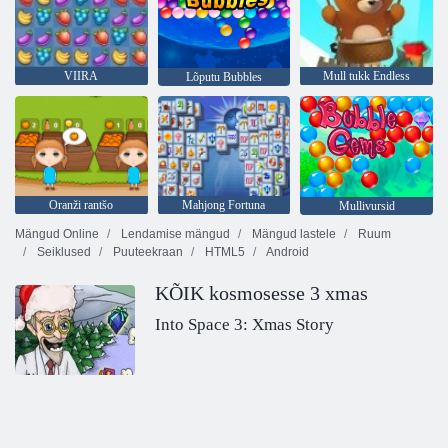
VIIRA
Mull tukk Endless
Lõputu Bubbles
Oranži rantšo
Mahjong Fortuna
Mullivursid
Mängud Online
Lendamise mängud
Mängud lastele
Ruum
Seiklused
Puuteekraan
HTML5
Android
KÕIK kosmosesse 3 xmas
Into Space 3: Xmas Story