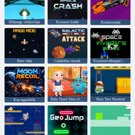
Hõljutage võidusõitjat
Kosmose krahh
Kosmosepala
Raev sõita
Galaktiline rünnak
Kosmosevallutajad teevad uusversiooni
Baby Hazel Alien sõbrale
Boss Tase Shootout
Kuu tagasilöök