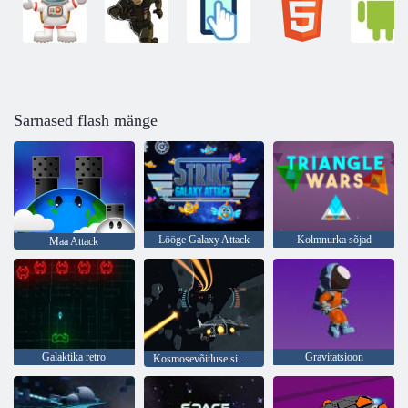
Sarnased flash mänge
Lööge Galaxy Attack
Kolmnurka sõjad
Maa Attack
Galaktika retro
Gravitatsioon
Kosmosevõitluse simulaator