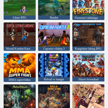
Lihtne RPG
Rendot
Firestone'i tühikäigu RPG
Mortal Kombat Karnage
Capoeira võitleja 3
Kangelaste lahing RPG
Relvad vs maagia
Slayeri kroonikad
MMA supervõitlus