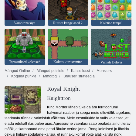
Vampirizatsiya
Rüüsta kangelased 2
Koletise tempel
Taptastilised koletised
Koletis kiirustamine
Viimati Deliver
Mängud Online
Mängud poistele
Kaitse lossi
Monsters
Koguda punkte
Mmorpg
Brauseri strateegia
Royal Knight
Knighttron
King Mordor läheb tükelda ära territooriumi
halvemat naaber ja seega meie ettevõtlik tegelane,
teadmata rünnak, valmistub võitlema. Meie eesmärkide ta valis koletised, et
elada edukalt ilus palee aias. Agressiivne vaenlasi saab peatada ainult terav
mõõk, et karbonaad oma pead õhuke verine jama. Rong koletised ja lihvida
oskusi hiilgav sõdalane-kaitsja, et rünnaku korral võite alati kaitsta nõrk