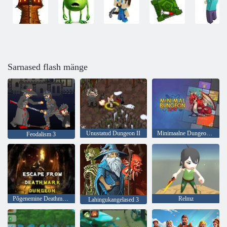
Sarnased flash mänge
Unustatud Dungeon II
Minimaalne Dungeon RPG
Feodalism 3
Põgenemine Deathmark Dungeonist
Relmz
Lahingukangelased 3