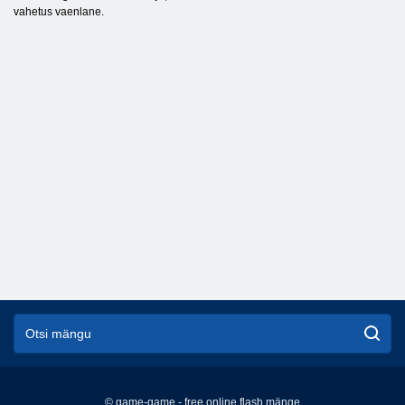
vahetus vaenlane.
© game-game - free online flash mänge