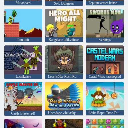
Mutantveri
Eepiline armee kaitse tõusev sõda
Solo Dungeon
Luu koit
Kangelane kõikvõimas
Vehkleja
Lossikaitse
Lossi sõda: Rush Royale ja Drag and Drop
Castel Wars kaasaegsed
Ühendage vibulaskjad vibu ja nool
Lõika Rope: Time Travel
Castle Blaster 2d!