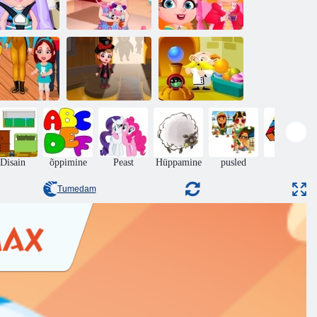
eebi sarapuu
Beebi sarapuu
Baby Hazel
mängupäev
arst mängima
teejoomine
eebi sarapuu
Beebi sarapuu
Bubble
delfiini tuur
Halloweeni loss
professor
Disain
õppimine
Peast
Hüppamine
pusled
Puzzle
Tumedam