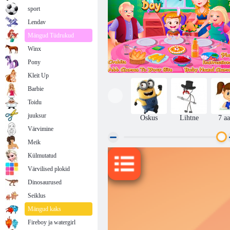
sport
Lendav
Mängud Tüdrukud
Winx
Pony
Kleit Up
Barbie
Toidu
juuksur
Oskus
Lihtne
7 aa
Värvimine
Meik
Külmutatud
Baby Hazel Tänupüha
Värvilised plokid
Dinosaurused
Seiklus
Mängud kaks
Fireboy ja watergirl