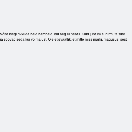
ite isegi rikkuda neid hambaid, kui aeg ei peatu. Kuid juhtum ei hirmuta sind
a söövad seda kui võimalust. Ole ettevaatlik, et mitte miss märki, magusus, sest