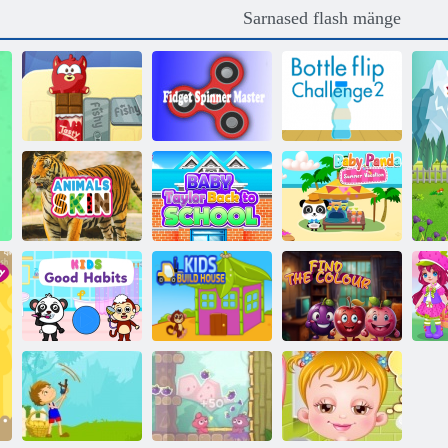
Sarnased flash mänge
Nihelema
Pudeli klapp
Mini muncher
Spinner Master
väljakutse 2
Beebi Taylor
Baby Panda
Loomade nahk
tagasi kooli
suvepuhkus
Laste head
Lapsed ehitavad
harjumused
maja
Leidke värv
Tod