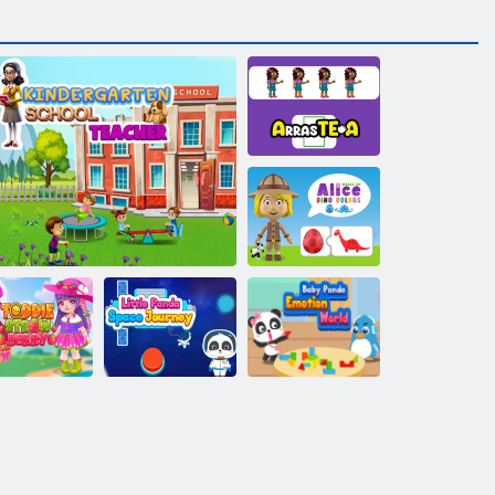
Arrastea
Alice Dino
värvide maailm
Baby Panda
Väike Panda
emotsioonide
die Maasikas
Lasteaiakooli õpetaja
kosmosereis
maailm