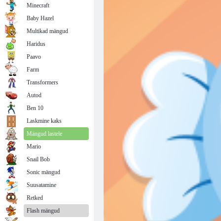
Minecraft
Baby Hazel
Multikad mängud
Haridus
Paavo
Farm
Transformers
Autod
Ben 10
Laskmine kaks
Mängud lastele
Mario
Snail Bob
Sonic mängud
Suusatamine
Retked
Flash mängud