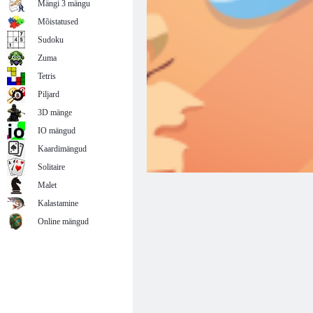
Mängi 3 mängu
Mõistatused
Sudoku
Zuma
Tetris
Piljard
3D mänge
IO mängud
Kaardimängud
Solitaire
Malet
Kalastamine
Online mängud