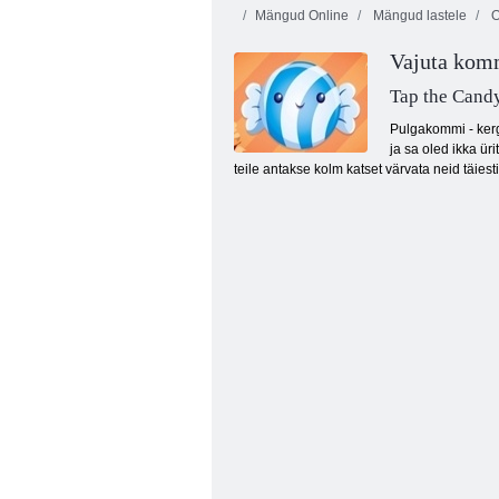
Mängud Online
Mängud lastele
O
Vajuta kom
Tap the Cand
Pulgakommi - kerg
ja sa oled ikka ür
teile antakse kolm katset värvata neid täiesti
Barney džungli sõbrad