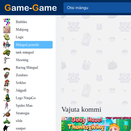
Bubbles
Mahjong
Logic
Mängud poistele
tank mängud
Shooting
Racing Mängud
Zombies
Seiklus
Jalgpall
Lego NinjaGo
Spider-Man
Vajuta kommi
Strateegia
sõda
snaiper