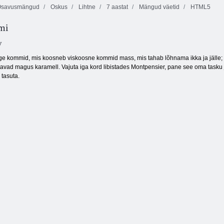
savusmängud
Oskus
Lihtne
7 aastat
Mängud väetid
HTML5
mi
Beebi sarapuu
Mango laskur
Pomme pomme
voodi aeg
y
e kommid, mis koosneb viskoosne kommid mass, mis tahab lõhnama ikka ja jälle; Võ
itavad magus karamell. Vajuta iga kord libistades Montpensier, pane see oma tasku j
 tasuta.