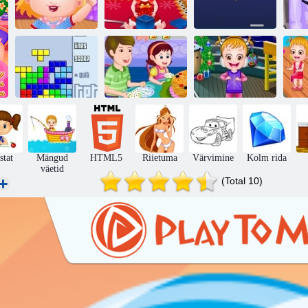
Baby Hazel
Baby Hazel
Tellised
B
pahandust aeg
Jõuluaeg
Squasher
Küpsetamine
Baby Hazel
B
Tetris Original
õunakook
uusaasta Bash
stat
Mängud
HTML5
Riietuma
Värvimine
Kolm rida
väetid
(Total 10)