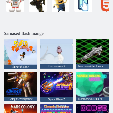
Sarnased flash mänge
Kosmosesse 2
Intergalaktilist Laevade pommitamine
Superkõlaline
Galaga: eriväljaanne
Kosmosevõistlus 3D: tühine
Space Blaze 2