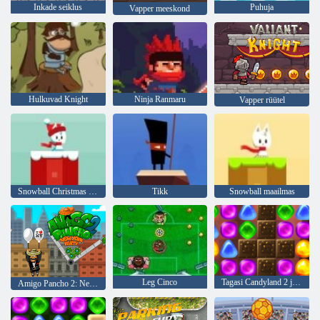
Inkade seiklus
Puhuja
Vapper meeskond
Hulkuvad Knight
Ninja Ranmaru
Vapper rüütel
Snowball Christmas maailmas
Tikk
Snowball maailmas
Leg Cinco
Tagasi Candyland 2 juurde
Amigo Pancho 2: New Yorgi partei