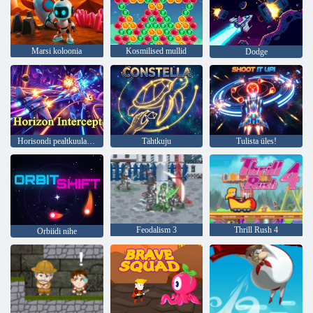
Marsi koloonia
Kosmilised mullid
Dodge
Horisondi pealtkuulamine
Tähtkuju
Tulista üles!
Feodalism 3
Thrill Rush 4
Orbiidi nihe