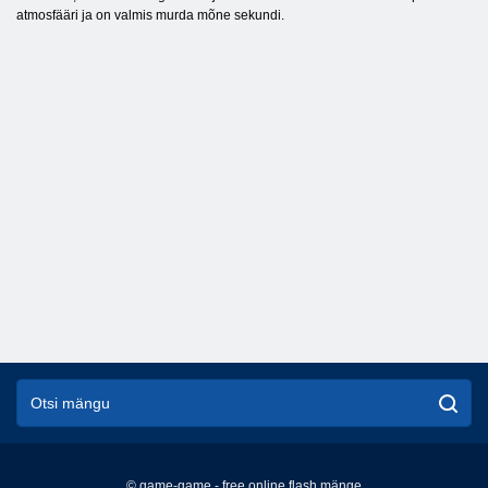
atmosfääri ja on valmis murda mõne sekundi.
© game-game - free online flash mänge