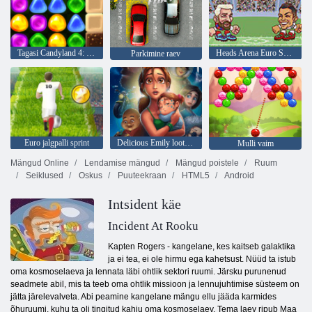
Tagasi Candyland 4: Lollipopi aed
Heads Arena Euro Soccer
Parkimine raev
Euro jalgpalli sprint
Delicious Emily lootused ja hirmud
Mulli vaim
Mängud Online
Lendamise mängud
Mängud poistele
Ruum
Seiklused
Oskus
Puuteekraan
HTML5
Android
Intsident käe
Incident At Rooku
Kapten Rogers - kangelane, kes kaitseb galaktika
ja ei tea, ei ole hirmu ega kahetsust. Nüüd ta istub
oma kosmoselaeva ja lennata läbi ohtlik sektori ruumi. Järsku purunenud
seadmete abil, mis ta teeb oma ohtlik missioon ja lennujuhtimise süsteem on
jätta järelevalveta. Abi peamine kangelane mängu ellu jääda karmides
õhuruumi, kuhu ta oli tingitud kahju oma kosmoselaev. Tema laev ripub Maa