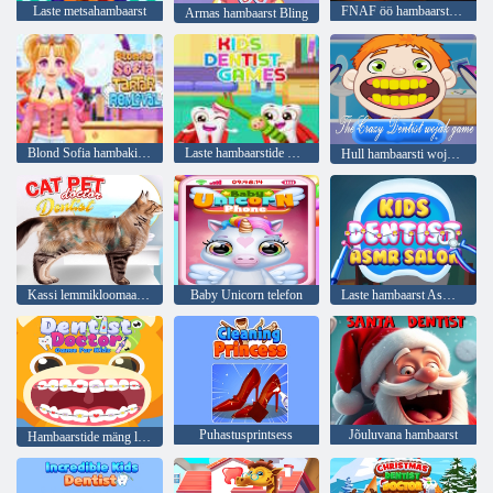
Laste metsahambaarst
FNAF öö hambaarsti juures
Armas hambaarst Bling
Blond Sofia hambakivi eemaldamine
Laste hambaarstide mängud
Hull hambaarsti wojak mäng
Kassi lemmikloomaarst hambaarst
Baby Unicorn telefon
Laste hambaarst Asmr salong
Puhastusprintsess
Jõuluvana hambaarst
Hambaarstide mäng lastele