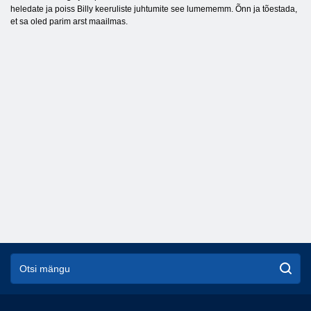
heledate ja poiss Billy keeruliste juhtumite see lumememm. Õnn ja tõestada,
et sa oled parim arst maailmas.