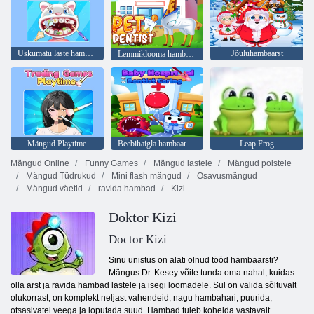
Uskumatu laste hambaarst
Jõuluhambaarst
Lemmiklooma hambaarst
Mängud Playtime
Beebihaigla hambaarst hooldus
Leap Frog
Mängud Online
Funny Games
Mängud lastele
Mängud poistele
Mängud Tüdrukud
Mini flash mängud
Osavusmängud
Mängud väetid
ravida hambad
Kizi
Doktor Kizi
Doctor Kizi
Sinu unistus on alati olnud tööd hambaarsti?
Mängus Dr. Kesey võite tunda oma nahal, kuidas
olla arst ja ravida hambad lastele ja isegi loomadele. Sul on valida sõltuvalt
olukorrast, on komplekt neljast vahendeid, nagu hambahari, puurida,
otsasivatel veega ja loputada suud. Hambad tuleb kohelda vastavalt