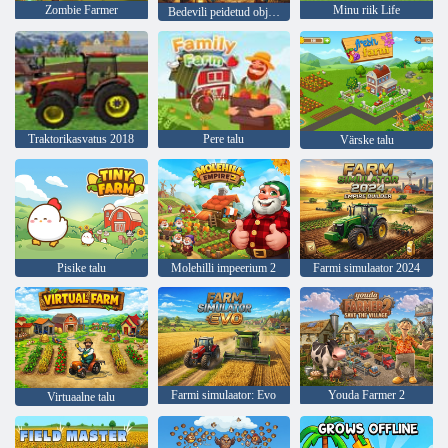
Zombie Farmer
Minu riik Life
Bedevili peidetud objektid 1: talu
Traktorikasvatus 2018
Pere talu
Värske talu
Pisike talu
Molehilli impeerium 2
Farmi simulaator 2024
Farmi simulaator: Evo
Youda Farmer 2
Virtuaalne talu