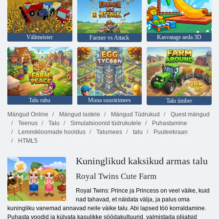
Välimeister
Kasvatage aeda 3D
Farmer vs Attack
Talu rahu
Muna suurärimees
Talu ümber
Mängud Online
Mängud lastele
Mängud Tüdrukud
Quest mängud
Teenus
Talu
Simulatsioonid tüdrukutele
Puhastamine
Lemmikloomade hooldus
Talumees
talu
Puuteekraan
HTML5
Kuninglikud kaksikud armas talu
Royal Twins Cute Farm
Royal Twins: Prince ja Princess on veel väike, kuid
nad tahavad, et näidata välja, ja palus oma
kuningliku vanemad annavad neile väike talu. Abi lapsed töö korraldamine.
Puhasta voodid ja külvata kasulikke söödakultuurid, valmistada pliiatsid