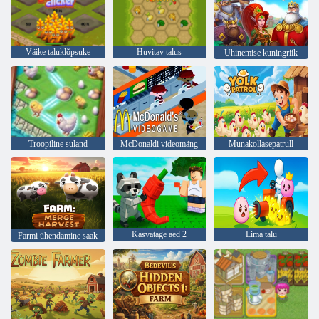
Väike taluklõpsuke
Huvitav talus
Ühinemise kuningriik
Troopiline suland
McDonaldi videomäng
Munakollasepatrull
Kasvatage aed 2
Lima talu
Farmi ühendamine saak