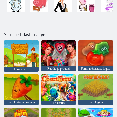
Sarnased flash mänge
Rüütlid ja pruudid
Farmi mõistatuse lugu 2
Lambafarm
Farmi mõistatuse lugu
Farmington
Võlufarm