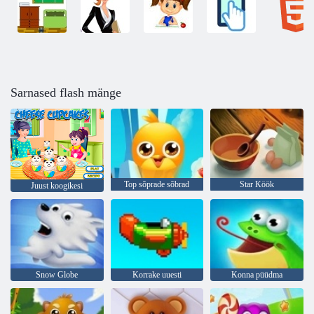
Sarnased flash mänge
Top sõprade sõbrad
Star Köök
Juust koogikesi
Snow Globe
Korrake uuesti
Konna püüdma