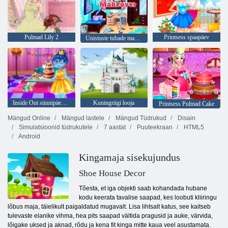
Pulmad Lily 2
Printsess spaapäev
Unistuste tubade makeover
Inside Out sünnipäevapidu
Kuningriigi looja
Printsess Pulmad Cake
Mängud Online
Mängud lastele
Mängud Tüdrukud
Disain
Simulatsioonid tüdrukutele
7 aastat
Puuteekraan
HTML5
Android
Kingamaja sisekujundus
Shoe House Decor
Tõesta, et iga objekti saab kohandada hubane
kodu keerata tavalise saapad, kes loobuti kliiringu
lõbus maja, täielikult paigaldatud mugavalt. Lisa lihtsalt katus, see kaitseb
tulevaste elanike vihma, hea pits saapad vältida pragusid ja auke, värvida,
lõigake uksed ja aknad, rõdu ja kena fit kinga mitte kaua veel asustamata.