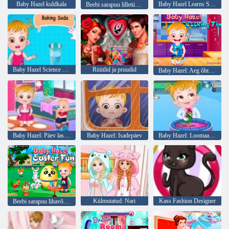
Baby Hazel kuldkala
Baby Hazel Learns Sõidukid
Beebi sarapuu lilletüdruk
Baby Hazel Science Fair Play
Rüütlid ja pruudid
Baby Hazel: Aeg õhtusöök
Baby Hazel: Päev lasteaias
Baby Hazel: Isadepäev
Baby Hazel: Loomaarsti
Külmutatud: Nari
Kass Fashion Designer
Beebi sarapuu lihavõttepühade lõbu