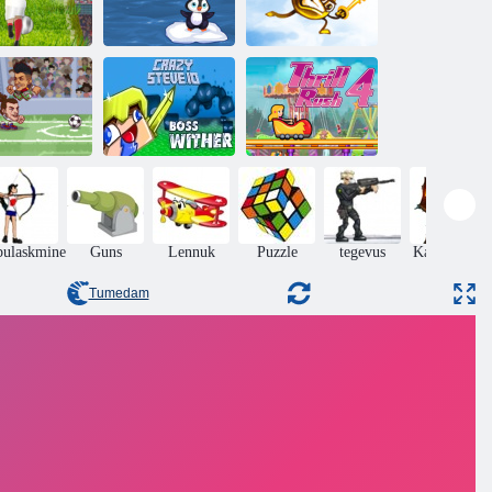
uro jalgpalli
Penguin
sprint
vahelejätmise
Võti ja kilp
eads Arena
ccer All Stars
Crazysteve. io
Thrill Rush 4
bulaskmine
Guns
Lennuk
Puzzle
tegevus
Kaitse lossi
Tumedam