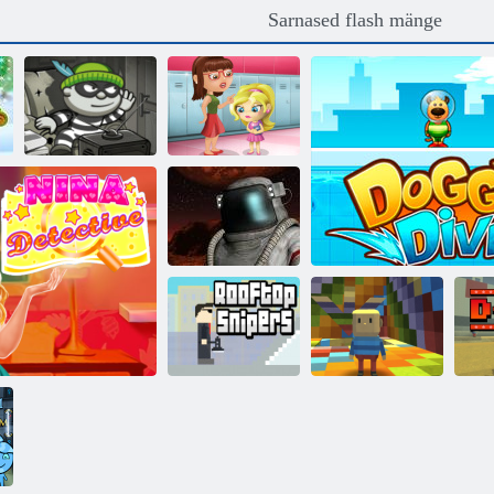
Sarnased flash mänge
Slacking mängu
Bob röövel H5
kool
Lahingupiirkond
Kogama
Rainbow
Katuselõikurid
Parkour
Doggie sukeldumi
Ko