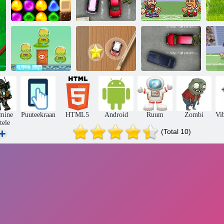
Tagasi
Candyland 4:
Heads Arena
E
Lollipopi aed
Parkimine raev
Euro Soccer
Cowboys vs
H
marslased
Mini Race Rush
Parkimis raev 2
So
mine
Puuteekraan
HTML5
Android
Ruum
Zombi
Vi
tele
(Total 10)