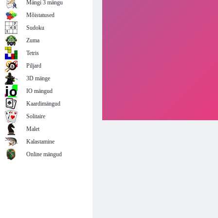
Mängi 3 mängu
Mõistatused
Sudoku
Zuma
Tetris
Piljard
3D mänge
IO mängud
Kaardimängud
Solitaire
Malet
Kalastamine
Online mängud