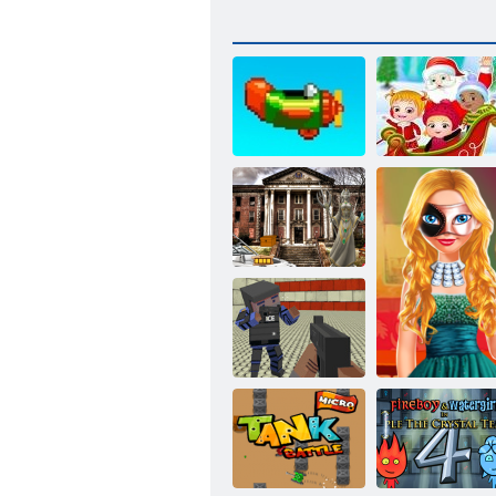
Beebi sarapuu
Korrake uuesti
jõulude üllatus
Mahajäetud
ülikool HTML5
Escape
Kandilised
Gangster
Warfare