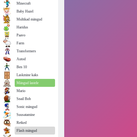
Minecraft
Baby Hazel
Multikad mängud
Haridus
Paavo
Farm
Transformers
Autod
Ben 10
Laskmine kaks
Mängud lastele
Mario
Snail Bob
Sonic mängud
Suusatamine
Retked
Flash mängud