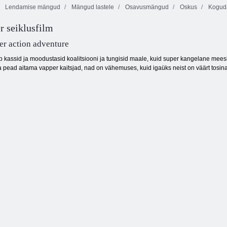
Lendamise mängud
Mängud lastele
Osavusmängud
Oskus
Koguda
r seiklusfilm
a detektiiv
er action adventure
b kassid ja moodustasid koalitsiooni ja tungisid maale, kuid super kangelane m
 pead aitama vapper kaitsjad, nad on vähemuses, kuid igaüks neist on väärt tosin