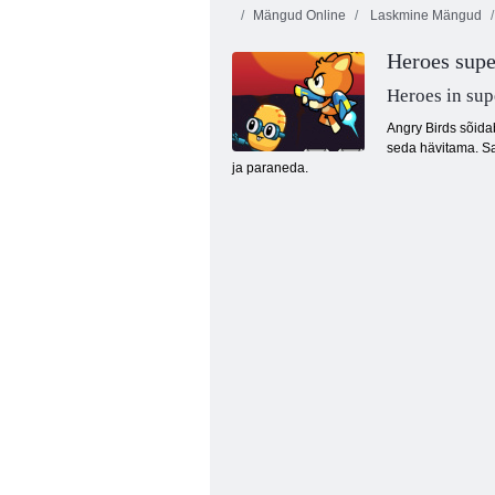
Mängud Online
Laskmine Mängud
Fireboy ja
Heroes supe
Watergirl 4:
Mikropaagilahing
kristalltempel
Nin
Heroes in sup
Angry Birds sõida
seda hävitama. Sa
ja paraneda.