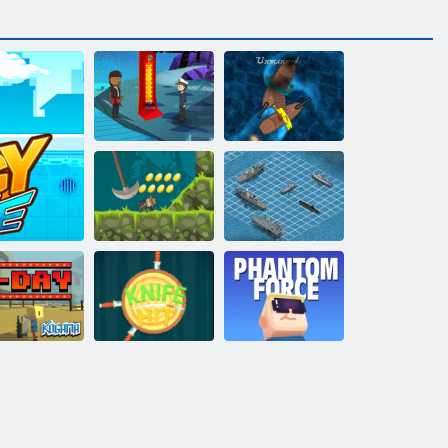
Bayou saar
Piratebattle. Io
Soomuslaev
Indi kahur
sõda
Kogama
ne
gama: D päev
Nuga hit
Phantom Force