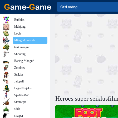
Bubbles
Mahjong
Logic
Mängud poistele
tank mängud
Shooting
Racing Mängud
Zombies
Seiklus
Jalgpall
Lego NinjaGo
Spider-Man
Heroes super seiklusfil
Strateegia
sõda
snaiper