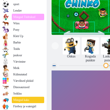
sport
Lendav
Mängud Tüdrukud
Winx
Pony
Kleit Up
Barbie
Toidu
juuksur
Oskus
Koguda
Lask
punkte
pois
Värvimine
Meik
Külmutatud
Leg Cinco
Värvilised plokid
Dinosaurused
Seiklus
Mängud kaks
Fireboy ja watergirl