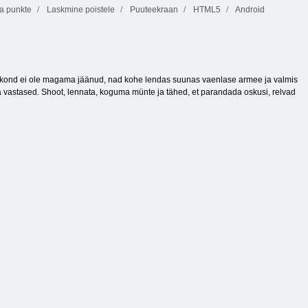
 punkte
Laskmine poistele
Puuteekraan
HTML5
Android
eeskond ei ole magama jäänud, nad kohe lendas suunas vaenlase armee ja valmis
a vastased. Shoot, lennata, koguma münte ja tähed, et parandada oskusi, relvad