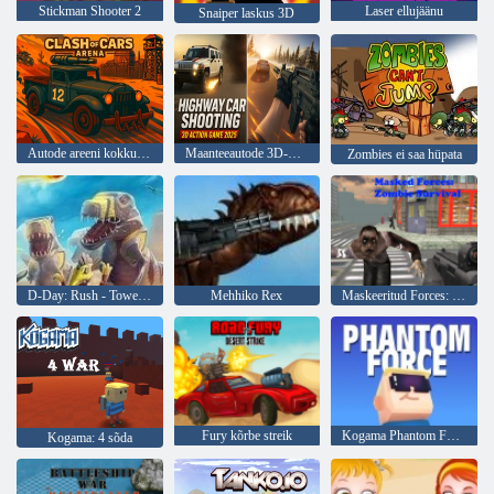
Stickman Shooter 2
Laser ellujäänu
Snaiper laskus 3D
Autode areeni kokkupõrge
Maanteeautode 3D-märulimäng 2025
Zombies ei saa hüpata
D-Day: Rush - Tower Defense
Mehhiko Rex
Maskeeritud Forces: Zombie Survival
Fury kõrbe streik
Kogama Phantom Force
Kogama: 4 sõda