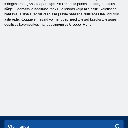
mängus among vs Creeper Fight. Sa kontrollid punast petturit, ta osutus
kõige julgemaks ja hoolimatumaks. Ta lendas välja hiiglasliku koletisega
kohtuma ja sina aitad tal vaenlase juurde pääseda, tulistades teel tohutuid
asteroide. Koguge erinevaid võimendusi, need tulevad kasuks tulevases
eepilises kokkupõrkes mängus among vs Creeper Fight.