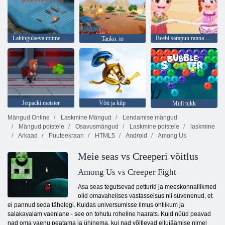
Lahingulaeva mitme mängija
Beebi sarapuu rannapidu
Tanko. io
Jetpacki meister
Võti ja kilp
Mull tukk
Mängud Online
Laskmine Mängud
Lendamise mängud
Mängud poistele
Osavusmängud
Laskmine poistele
laskmine
Arkaad
Puuteekraan
HTML5
Android
Among Us
Meie seas vs Creeperi võitlus
Among Us vs Creeper Fight
Asa seas tegutsevad petturid ja meeskonnaliikmed
olid omavahelises vastasseisus nii süvenenud, et
ei pannud seda tähelegi. Kuidas universumisse ilmus ohtlikum ja
salakavalam vaenlane - see on tohutu roheline haarats. Kuid nüüd peavad
nad oma vaenu peatama ja ühinema, kui nad võitlevad ellujäämise nimel