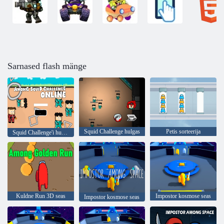
Sarnased flash mänge
Squid Challenge hulgas
Petis sorteerija
Squid Challenge'i hulgas veebis
Kuldne Run 3D seas
Impostor kosmose seas
Impostor kosmose seas