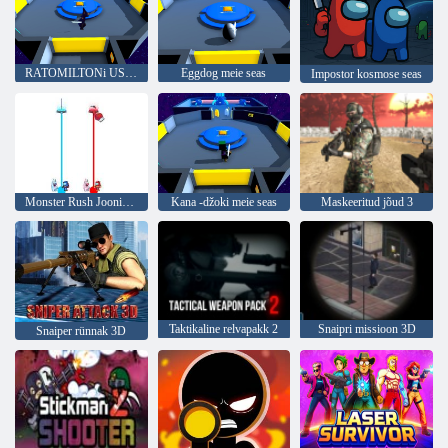
RATOMILTONi USA -s
Eggdog meie seas
Impostor kosmose seas
Monster Rush Joonis mõistatus
Kana -džoki meie seas
Maskeeritud jõud 3
Taktikaline relvapakk 2
Snaipri missioon 3D
Snaiper rünnak 3D