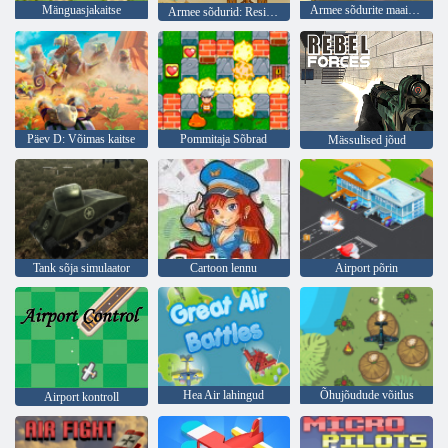
Mänguasjakaitse
Armee sõdurite maailmasõda
Armee sõdurid: Resistance
Päev D: Võimas kaitse
Pommitaja Sõbrad
Mässulised jõud
Tank sõja simulaator
Cartoon lennu
Airport põrin
Hea Air lahingud
Õhujõudude võitlus
Airport kontroll