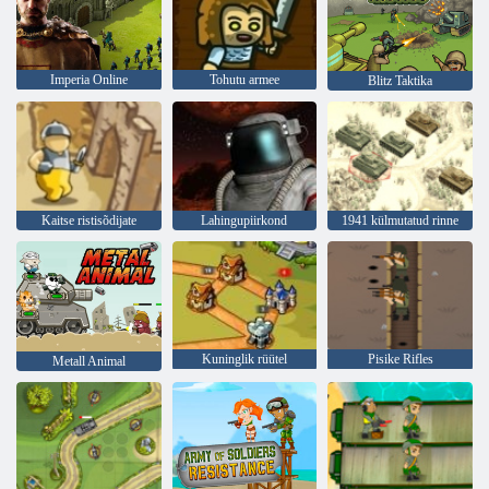
Imperia Online
Tohutu armee
Blitz Taktika
Kaitse ristisõdijate
Lahingupiirkond
1941 külmutatud rinne
Kuninglik rüütel
Pisike Rifles
Metall Animal