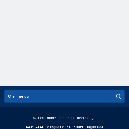
© game-game - free online flash mänge
English
eesti keel
Mängud Online
Sildid
Tagasiside