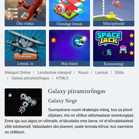
Õhu võitlus
Mikropiloodid
Ühendage lennuk
Lennuk. io
Maa Attack
Kosmosetugi
Mängud Online
Lendamise mängud
Ruum
Lennuk
Sõda
Galaxy piiramisrõngas
HTML5
Galaxy piiramisrõngas
Galaxy Siege
Suurepärane ruumi strateegia mäng, kus sa piloot
sõjalaev, mis on võitlus välismaalase sissetungijad.
Enne iga uus algus on võimalik, et täiustada oma laeva, nii et kõrvalekaldeid
võib edukamalt. Vabastades üks planeet, saate lennata kõrval, kus vaenlane
on ohtlikum.