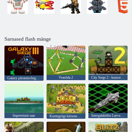
Sarnased flash mänge
Veasõda 2
City Siege 2 - kuurordi piiramine
Galaxy piiramisrõngas 3
Impeeriumi saar
Intergalaktilist Laevade pommitamine
Kuningriigi kiirustamine