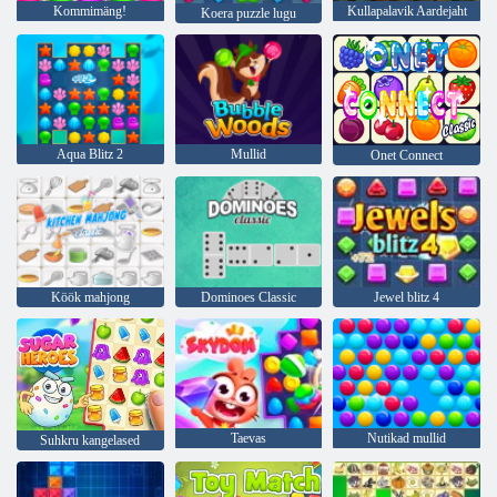
Kommimäng!
Kullapalavik Aardejaht
Koera puzzle lugu
Aqua Blitz 2
Mullid
Onet Connect
Köök mahjong
Dominoes Classic
Jewel blitz 4
Taevas
Nutikad mullid
Suhkru kangelased