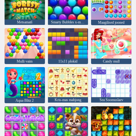
Metsamatš
Smarty Bubbles x-mas väljaanne
Maagilised jooned
Mulli vaim
11x11 plokid
Candy mull
Kris-mas mahjong
Sea Soomuslaev
Aqua Blitz 2