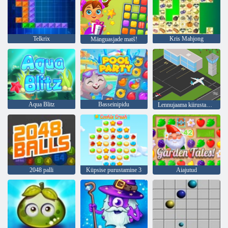
Telkrix
Kris Mahjong
Mänguasjade matš!
Aqua Blitz
Basseinipidu
Lennujaama kiirustamine
2048 palli
Küpsise purustamine 3
Aiajutud