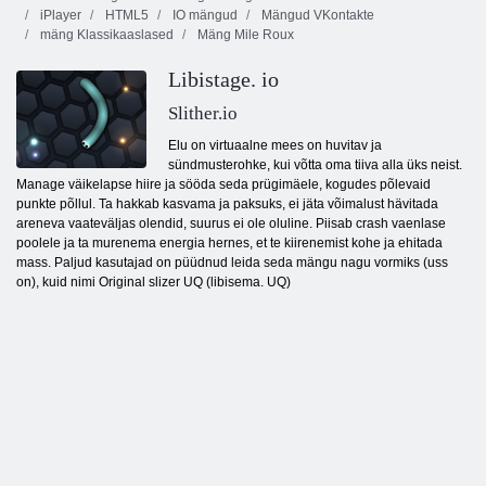
iPlayer
HTML5
IO mängud
Mängud VKontakte
mäng Klassikaaslased
Mäng Mile Roux
Libistage. io
Slither.io
Elu on virtuaalne mees on huvitav ja
sündmusterohke, kui võtta oma tiiva alla üks neist.
Manage väikelapse hiire ja sööda seda prügimäele, kogudes põlevaid
punkte põllul. Ta hakkab kasvama ja paksuks, ei jäta võimalust hävitada
areneva vaateväljas olendid, suurus ei ole oluline. Piisab crash vaenlase
poolele ja ta murenema energia hernes, et te kiirenemist kohe ja ehitada
mass. Paljud kasutajad on püüdnud leida seda mängu nagu vormiks (uss
on), kuid nimi Original slizer UQ (libisema. UQ)