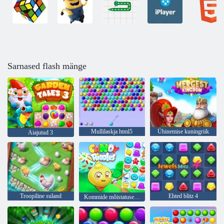
Sarnased flash mänge
Mullilaskja html5
Ühinemise kuningriik
Aiajutud 3
Troopiline suland
Ehted blitz 4
Kommide mõistatused: vaba matš 3