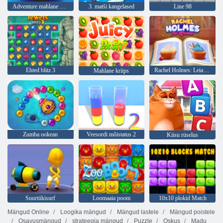
Adventure mahlane marjad
3. matši kangelased
Line 98
Ehted blitz 3
Rachel Holmes: Leia erinevusi
Mahlane kriips
Zumba ookean
Veesordi mõistatus 2
Kiisu rüselus
Suurtükisurf
Loomaaia poom
10x10 plokid Match
Mängud Online
Loogika mängud
Mängud lastele
Mängud poistele
Osavusmängud
strateegia mängud
Puzzle
Oskus
Madu